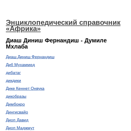
Энциклопедический справочник
«Африка»
Диаш Диниш Фернандиш - Думиле
Мхлаба
Диаш Диниш Фернандиш
Диб Мухаммед
дибатаг
дикдики
Дике Кеннет Онвука
дикобразы
Димбокро
Дингисвайо
Диоп Давид
Диоп Маджмут