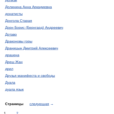
Долизи
Долинина Анна Аркадиевна
донатисты
Донгола Старая
Дорн Борис (Бернгард) Андреевич
Дотаво
Драконовы горы
Драницын Дмитрий Алексеевич
драцена
Дреш Жан
дрил
Друзья манифеста и свободы
Дуала
дуала язык
Страницы
следующая
→
1
2