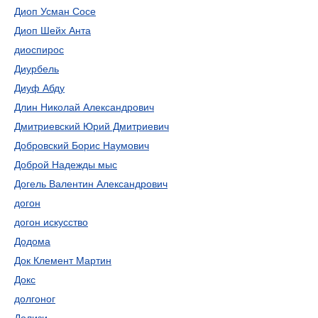
Диоп Усман Сосе
Диоп Шейх Анта
диоспирос
Диурбель
Диуф Абду
Длин Николай Александрович
Дмитриевский Юрий Дмитриевич
Добровский Борис Наумович
Доброй Надежды мыс
Догель Валентин Александрович
догон
догон искусство
Додома
Док Клемент Мартин
Докс
долгоног