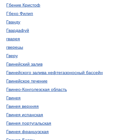
Гбение Кристоф
Гбехо Филип
Гванду
Гвардафуй
гварея
гверецы
Гверу
Гвинейский залив
Гвинейского залива нефтегазоносный бассейн
Гвинейское течение
Гвинео-Конголезская область
Гвинея
Гвинея верхняя
Гвинея испанская
Гвинея португальская
Гвинея французская