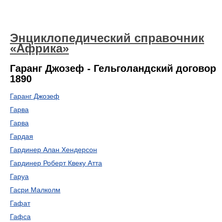
Энциклопедический справочник
«Африка»
Гаранг Джозеф - Гельголандский договор
1890
Гаранг Джозеф
Гарва
Гарва
Гардая
Гардинер Алан Хендерсон
Гардинер Роберт Квеку Атта
Гаруа
Гасри Малколм
Гафат
Гафса