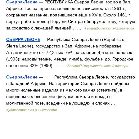
Сьерра-Леоне
— РЕСПУБЛИКА Сьерра Леоне, гос во в Зап.
Африке. Гос во. провозгласившее независимость в 1961 г.,
сохраняет название, появившееся еще в XV в. Около 1461 г.
португ. работорговец Перу ди Синтра обнаружил гору, которую
за сходство с лежащей львицей… …
Географическая энциклопедия
СЬЕРРА-ЛЕОНЕ
— Республика Сьерра Леоне (Republiс of
Sierra Leone), государство в Зап. Африке, на побережье
Атлантического ок. 72,3 тыс. км². население 4,5 млн. человек
(1993); народы темне, менде, лимба, фульбе и др. Городское
население 32% (1990).… …
Большой Энциклопедический словарь
Сьерра-Леоне
— Республика Сьерра Леоне, государство
в Западной Африке. На территории Сьерра Леоне найдены
многочисленные изделия из мелкого камня (стеатита), в
основном человеческие фигурки номоли и помдо в
молитвенной позе, всадники на лошадях и слонах …
Художественная энциклопедия