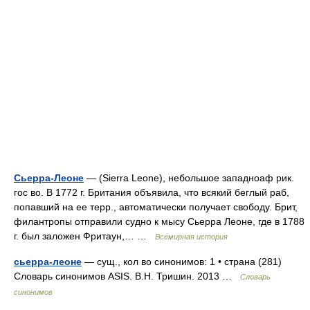
Сьерра-Леоне
— (Sierra Leone), небольшое западноаф рик.
гос во. В 1772 г. Британия объявила, что всякий беглый раб,
попавший на ее терр., автоматически получает свободу. Брит,
филантропы отправили судно к мысу Сьерра Леоне, где в 1788
г. был заложен Фритаун,… …
Всемирная история
сьерра-леоне
— сущ., кол во синонимов: 1 • страна (281)
Словарь синонимов ASIS. В.Н. Тришин. 2013 …
Словарь
синонимов