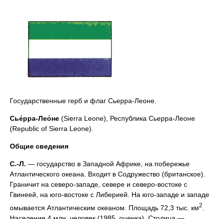
Государственные герб и флаг Сьерра-Леоне.
Сье́рра-Лео́не
(Sierra Leone), Республика Сьерра-Леоне
(Republic of Sierra Leone).
Общие сведения
С.-Л.
— государство в Западной Африке, на побережье
Атлантического океана. Входит в Содружество (британское).
Граничит на северо-западе, севере и северо-востоке с
Гвинеей, на юго-востоке с Либерией. На юго-западе и западе
2
омывается Атлантическим океаном. Площадь 72,3 тыс. км
.
Население 4 млн. человек (1985, оценка). Столица —