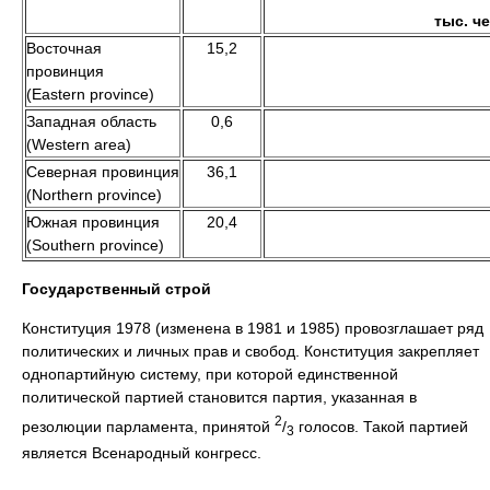
тыс. че
Восточная
15,2
провинция
(Eastern province)
Западная область
0,6
(Western area)
Северная провинция
36,1
(Northern province)
Южная провинция
20,4
(Southern province)
Государственный строй
Конституция 1978 (изменена в 1981 и 1985) провозглашает ряд
политических и личных прав и свобод. Конституция закрепляет
однопартийную систему, при которой единственной
политической партией становится партия, указанная в
2
резолюции парламента, принятой
/
голосов. Такой партией
3
является Всенародный конгресс.