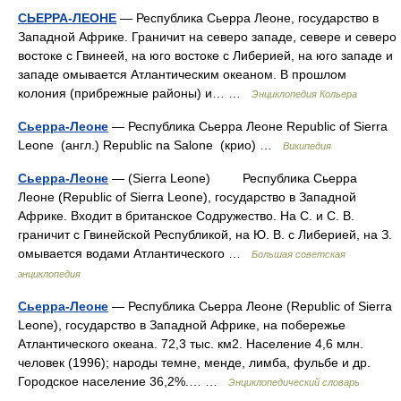
СЬЕРРА-ЛЕОНЕ
— Республика Сьерра Леоне, государство в
Западной Африке. Граничит на северо западе, севере и северо
востоке с Гвинеей, на юго востоке с Либерией, на юго западе и
западе омывается Атлантическим океаном. В прошлом
колония (прибрежные районы) и… …
Энциклопедия Кольера
Сьерра-Леоне
— Республика Сьерра Леоне Republic of Sierra
Leone (англ.) Republic na Salone (крио) …
Википедия
Сьерра-Леоне
— (Sierra Leone) Республика Сьерра
Леоне (Republic of Sierra Leone), государство в Западной
Африке. Входит в британское Содружество. На С. и С. В.
граничит с Гвинейской Республикой, на Ю. В. с Либерией, на З.
омывается водами Атлантического …
Большая советская
энциклопедия
Сьерра-Леоне
— Республика Сьерра Леоне (Republic of Sierra
Leone), государство в Западной Африке, на побережье
Атлантического океана. 72,3 тыс. км2. Население 4,6 млн.
человек (1996); народы темне, менде, лимба, фульбе и др.
Городское население 36,2%.… …
Энциклопедический словарь