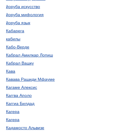
йоруба искусство
йоруба мифология
йоруба язык
Кабарега
кабилы
Кабо-Верде
Кабрал Амилкар Лопиш
Кабрал Вашку
Кава
Кавава Рашиди Мфауме
Кагаме Алексис
Каггва Аполо
Каггиа Билдад
Кагера
Кагера
Кадамосто Альвизе