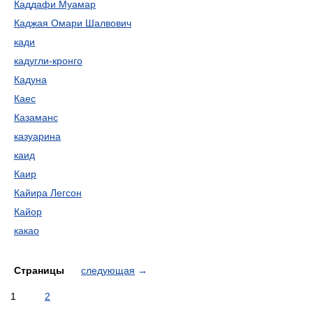
Каддафи Муамар
Каджая Омари Шалвович
кади
кадугли-кронго
Кадуна
Каес
Казаманс
казуарина
каид
Каир
Кайира Легсон
Кайор
какао
Страницы
следующая
→
1
2