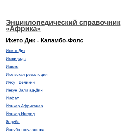
Энциклопедический справочник
«Африка»
Ихето Дик - Каламбо-Фолс
Ихето Дик
Ихшидиды
Ишоко
Июльская революция
Иясу I Великий
Йекун Вали ад-Дин
Йифат
Йонкер Африканер
Йонкер Ингрид
йоруба
Йоруба государства