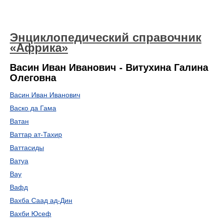
Энциклопедический справочник
«Африка»
Васин Иван Иванович - Витухина Галина
Олеговна
Васин Иван Иванович
Васко да Гама
Ватан
Ваттар ат-Тахир
Ваттасиды
Ватуа
Вау
Вафд
Вахба Саад ад-Дин
Вахби Юсеф