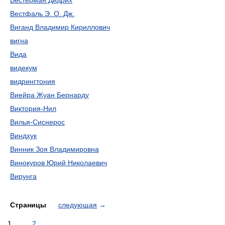
Вестерман Дидрих
Вестфаль Э. О. Дж.
Виганд Владимир Кириллович
вигна
Вида
видекум
видрингтония
Виейра Жуан Бернарду
Виктория-Нил
Вилья-Сиснерос
Виндхук
Винник Зоя Владимировна
Винокуров Юрий Николаевич
Вирунга
Страницы
следующая
→
1
2