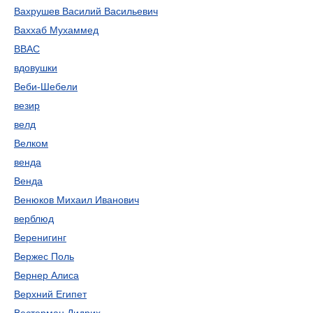
Вахрушев Василий Васильевич
Ваххаб Мухаммед
ВВАС
вдовушки
Веби-Шебели
везир
велд
Велком
венда
Венда
Венюков Михаил Иванович
верблюд
Веренигинг
Вержес Поль
Вернер Алиса
Верхний Египет