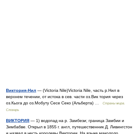
Виктория-Нил
— (Victoria Nile)Victoria Nile, часть р.Нил в
верхнем течении, от истока в сев. части оз.Вик тория через
оз.Кьога до оз.Мобуту Сесе Секо (Альберта) …
Страны мира.
Словарь
ВИКТОРИЯ
— 1) водопад на р. Замбези; граница Замбии и
Зимбабве. Открыл в 1855 г. англ, путешественник Д. Ливингстон
и назвал в честь королевы Виктории. На языке макололо