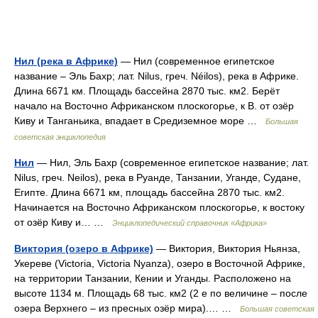
Нил (река в Африке)
— Нил (современное египетское
название ‒ Эль Бахр; лат. Nilus, греч. Néilos), река в Африке.
Длина 6671 км. Площадь бассейна 2870 тыс. км2. Берёт
начало на Восточно Африканском плоскогорье, к В. от озёр
Киву и Танганьика, впадает в Средиземное море …
Большая
советская энциклопедия
Нил
— Нил, Эль Бахр (современное египетское название; лат.
Nilus, греч. Neilos), река в Руанде, Танзании, Уганде, Судане,
Египте. Длина 6671 км, площадь бассейна 2870 тыс. км2.
Начинается на Восточно Африканском плоскогорье, к востоку
от озёр Киву и… …
Энциклопедический справочник «Африка»
Виктория (озеро в Африке)
— Виктория, Виктория Ньянза,
Укереве (Victoria, Victoria Nyanza), озеро в Восточной Африке,
на территории Танзании, Кении и Уганды. Расположено на
высоте 1134 м. Площадь 68 тыс. км2 (2 е по величине ‒ после
озера Верхнего ‒ из пресных озёр мира).… …
Большая советская