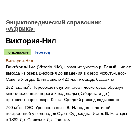
Энциклопедический справочник
«Африка»
Виктория-Нил
Толкование
Перевод
Виктория-Нил
Викто́рия-Нил
(Victoria Nile), название участка р. Белый Нил от
выхода из озера Виктория до впадения в озеро Мобуту-Сесо-
Секо, в Уганде. Длина около 420 км, площадь бассейна
2
262 тыс. км
. Пересекает ступенчатое плоскогорье, образуя
многочисленные пороги и водопады (Кабарега и др.),
протекает через озеро Кьога, Средний расход воды около
3
700 м
/с. ГЭС. Уровень воды в
В.-Н.
поднят плотиной,
построенной у водопадов Оуэн. Судоходна. Исток
В.-Н.
открыт
в 1862 Дж. Спиком и Дж. Грантом.