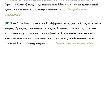
(группа банту) водопад называют Моси оа Тунья гремящий
дым , связывая его с поднимаемым …
Географическая
энциклопедия
НИЛ
— Эль Бахр, река на В. Африки, впадает в Средиземное
море; Руанда, Танзания, Уганда, Судан, Египет. В др. греч.
источниках упоминается как Neilos. Название связывают с
языком ливийских племен, в котором вода обозначалась
словом lil с последующим… …
Географическая энциклопедия