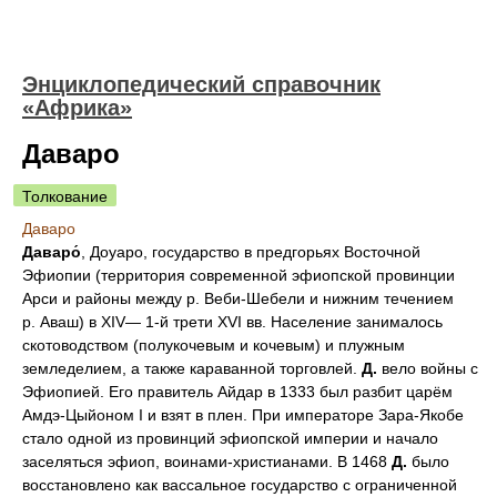
Энциклопедический справочник
«Африка»
Даваро
Толкование
Даваро
Даваро́
, Доуаро, государство в предгорьях Восточной
Эфиопии (территория современной эфиопской провинции
Арси и районы между р. Веби-Шебели и нижним течением
р. Аваш) в XIV— 1-й трети XVI вв. Население занималось
скотоводством (полукочевым и кочевым) и плужным
земледелием, а также караванной торговлей.
Д.
вело войны с
Эфиопией. Его правитель Айдар в 1333 был разбит царём
Амдэ-Цыйоном I и взят в плен. При императоре Зара-Якобе
стало одной из провинций эфиопской империи и начало
заселяться эфиоп, воинами-христианами. В 1468
Д.
было
восстановлено как вассальное государство с ограниченной