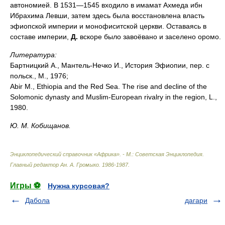
автономией. В 1531—1545 входило в имамат Ахмеда ибн
Ибрахима Левши, затем здесь была восстановлена власть
эфиопской империи и монофиситской церкви. Оставаясь в
составе империи,
Д.
вскоре было завоёвано и заселено оромо.
Литература:
Бартницкий А., Мантель-Нечко И., История Эфиопии, пер. с
польск., М., 1976;
Abir M., Ethiopia and the Red Sea. The rise and decline of the
Solomonic dynasty and Muslim-European rivalry in the region, L.,
1980.
Ю. М. Кобищанов.
Энциклопедический справочник «Африка». - М.: Советская Энциклопедия
.
Главный редактор Ан. А. Громыко
.
1986-1987
.
Игры ⚽
Нужна курсовая?
Дабола
дагари