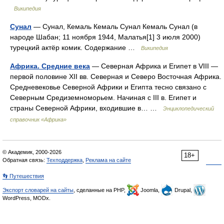
Википедия
Сунал
— Сунал, Кемаль Кемаль Сунал Кемаль Сунал (в
народе Шабан; 11 ноября 1944, Малатья[1] 3 июля 2000)
турецкий актёр комик. Содержание …
Википедия
Африка. Средние века
— Северная Африка и Египет в VIII —
первой половине XII вв. Северная и Северо Восточная Африка.
Средневековье Северной Африки и Египта тесно связано с
Северным Средиземноморьем. Начиная с III в. Египет и
страны Северной Африки, входившие в… …
Энциклопедический
справочник «Африка»
© Академик, 2000-2026
18+
Обратная связь:
Техподдержка
,
Реклама на сайте
👣 Путешествия
Экспорт словарей на сайты
, сделанные на PHP,
Joomla,
Drupal,
WordPress, MODx.