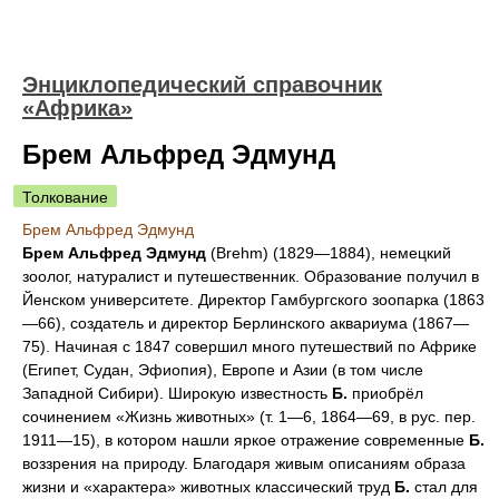
Энциклопедический справочник
«Африка»
Брем Альфред Эдмунд
Толкование
Брем Альфред Эдмунд
Брем Альфред Эдмунд
(Brehm) (1829—1884), немецкий
зоолог, натуралист и путешественник. Образование получил в
Йенском университете. Директор Гамбургского зоопарка (1863
—66), создатель и директор Берлинского аквариума (1867—
75). Начиная с 1847 совершил много путешествий по Африке
(Египет, Судан, Эфиопия), Европе и Азии (в том числе
Западной Сибири). Широкую известность
Б.
приобрёл
сочинением «Жизнь животных» (т. 1—6, 1864—69, в рус. пер.
1911—15), в котором нашли яркое отражение современные
Б.
воззрения на природу. Благодаря живым описаниям образа
жизни и «характера» животных классический труд
Б.
стал для