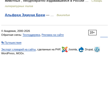
животных , неоднократно издававшейся в России …
Словарь
литературных типов
Альфред Эдмунд Брем
— …
Википедия
© Академик, 2000-2026
18+
Обратная связь:
Техподдержка
,
Реклама на сайте
👣 Путешествия
Экспорт словарей на сайты
, сделанные на PHP,
Joomla,
Drupal,
WordPress, MODx.