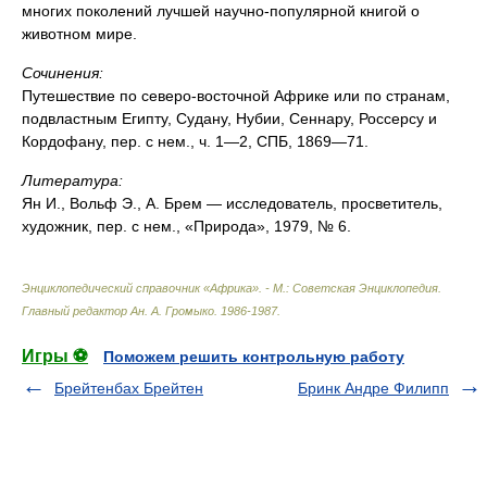
многих поколений лучшей научно-популярной книгой о
животном мире.
Сочинения:
Путешествие по северо-восточной Африке или по странам,
подвластным Египту, Судану, Нубии, Сеннару, Россерсу и
Кордофану, пер. с нем., ч. 1—2, СПБ, 1869—71.
Литература:
Ян И., Вольф Э., А. Брем — исследователь, просветитель,
художник, пер. с нем., «Природа», 1979, № 6.
Энциклопедический справочник «Африка». - М.: Советская Энциклопедия
.
Главный редактор Ан. А. Громыко
.
1986-1987
.
Игры ⚽
Поможем решить контрольную работу
Брейтенбах Брейтен
Бринк Андре Филипп