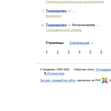
Советская историческая энциклопедия
Тананариве
— …
9
Википедия
Тананариве
— Антананариву …
10
Топонимический словарь
Страницы
Следующая
→
1
2
3
4
5
6
© Академик, 2000-2026
Обратная связь:
Техподдерж
👣 Путешествия
Экспорт словарей на сайты
, сделанные на PHP,
Jo