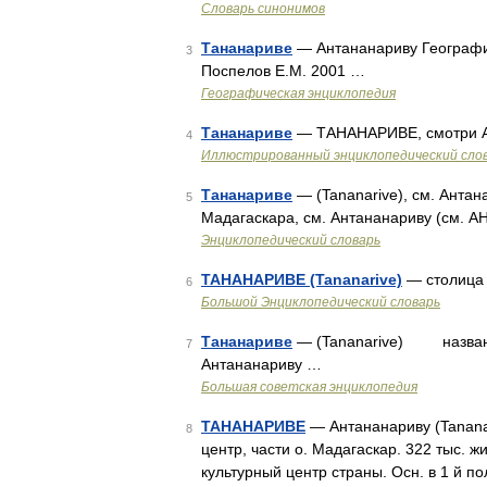
Словарь синонимов
Тананариве
— Антананариву Географич
3
Поспелов Е.М. 2001 …
Географическая энциклопедия
Тананариве
— ТАНАНАРИВЕ, смотри 
4
Иллюстрированный энциклопедический сло
Тананариве
— (Tananarive), см. Анта
5
Мадагаскара, см. Антананариву (см.
Энциклопедический словарь
ТАНАНАРИВЕ (Tananarive)
— столица 
6
Большой Энциклопедический словарь
Тананариве
— (Tananarive) название
7
Антананариву …
Большая советская энциклопедия
ТАНАНАРИВЕ
— Антананариву (Tananar
8
центр, части о. Мадагаскар. 322 тыс. ж
культурный центр страны. Осн. в 1 й п