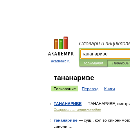
Словари и энциклоп
academic.ru
Толкования
Переводы
тананариве
Толкование
Перевод
Книги
ТАНАНАРИВЕ
— ТАНАНАРИВЕ, смотри
1
Современная энциклопедия
тананариве
— сущ., кол во синонимов: 
2
синони …