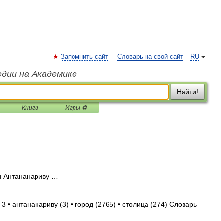
Запомнить сайт
Словарь на свой сайт
RU
едии на Академике
Найти!
Книги
Игры ⚽
 Антананариву …
3 • антананариву (3) • город (2765) • столица (274) Словарь