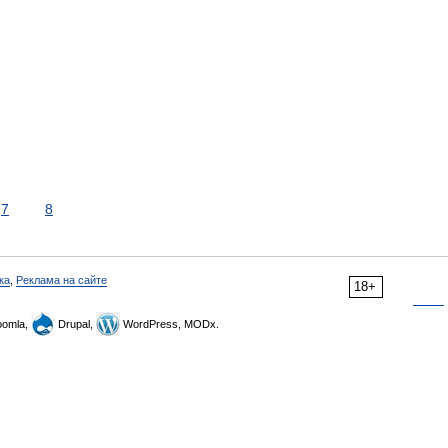
7
8
ка
,
Реклама на сайте
18+
omla,
Drupal,
WordPress, MODx.