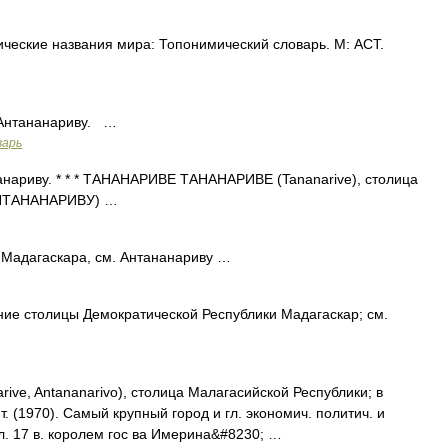
еские названия мира: Топонимический словарь. М: АСТ.
Антананариву. …
варь
нанариву. * * * ТАНАНАРИВЕ ТАНАНАРИВЕ (Tananarive), столица
 АНТАНАНАРИВУ) …
Мадагаскара, см. Антананариву …
 столицы Демократической Республики Мадагаскар; см.
ive, Antananarivo), столица Малагасийской Республики; в
ит. (1970). Самый крупный город и гл. экономич. политич. и
ол. 17 в. королем гос ва Имерина&#8230; …