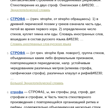
синтаксическим строением и объединяемых рифмовкой.
Стихотворение из двух строф. Онегинская с.&#8230; …
Энциклопедический словарь
СТРОФА
— (греч. strophe, от strepho обращаюсь). 1) в
4
древней лирической поэзии у греков означала часть оды,
петой во время первого хора. 2) определенное число
стихов, куплет гимна или оды. Словарь иностранных слов,
вошедших в состав русского языка.&#8230; …
Словарь иностранных слов русского языка
СТРОФА
— (от греч. strophe букв. поворот), группа стихов,
5
объединенных каким либо формальным признаком,
повторяющимся периодически, напр. устойчивым
чередованием различных метров (алкеева строфа,
сапфическая строфа), различных клаузул и рифм&#8230;
…
Большой Энциклопедический словарь
строфа
— СТРОФА1, ы, мн строфы, род. строф, дат.
6
строфам и строфам, ж Часть текста стихотворного
произведения с повторяющейся организацией ритма и
рифмы, содержательно объединяющая несколько строк.