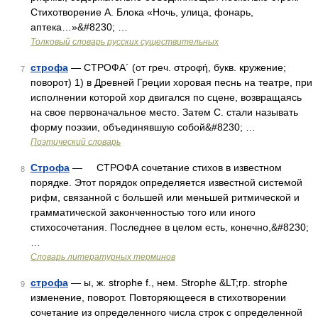
Стихотворение А. Блока «Ночь, улица, фонарь,
аптека…»&#8230; …
Толковый словарь русских существительных
строфа
— СТРОФА´ (от греч. στροφή, букв. кружение;
7
поворот) 1) в Древней Греции хоровая песнь на театре, при
исполнении которой хор двигался по сцене, возвращаясь
на свое первоначальное место. Затем С. стали называть
форму поэзии, объединявшую собой&#8230; …
Поэтический словарь
Строфа
— СТРОФА сочетание стихов в известном
8
порядке. Этот порядок определяется известной системой
рифм, связанной с большей или меньшей ритмической и
грамматической законченностью того или иного
стихосочетания. Последнее в целом есть, конечно,&#8230;
…
Словарь литературных терминов
строфа
— ы, ж. strophe f., нем. Strophe &LT;гр. strophe
9
изменение, поворот. Повторяющееся в стихотворении
сочетание из определенного числа строк с определенной