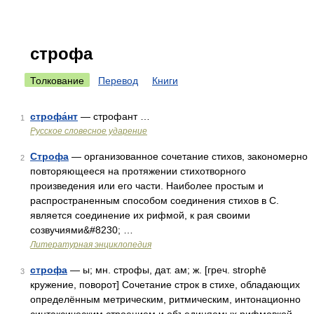
строфа
Толкование
Перевод
Книги
строфа́нт
— строфант …
1
Русское словесное ударение
Строфа
— организованное сочетание стихов, закономерно
2
повторяющееся на протяжении стихотворного
произведения или его части. Наиболее простым и
распространенным способом соединения стихов в С.
является соединение их рифмой, к рая своими
созвучиями&#8230; …
Литературная энциклопедия
строфа
— ы; мн. строфы, дат. ам; ж. [греч. strophē
3
кружение, поворот] Сочетание строк в стихе, обладающих
определённым метрическим, ритмическим, интонационно