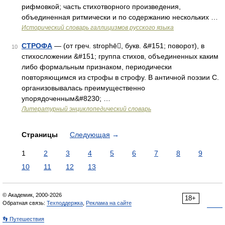
рифмовкой; часть стихотворного произведения,
объединенная ритмически и по содержанию нескольких …
Исторический словарь галлицизмов русского языка
СТРОФА
— (от греч. strophē, букв. &#151; поворот), в
10
стихосложении &#151; группа стихов, объединенных каким
либо формальным признаком, периодически
повторяющимся из строфы в строфу. В античной поэзии С.
организовывалась преимущественно
упорядоченным&#8230; …
Литературный энциклопедический словарь
Страницы
Следующая
→
1
2
3
4
5
6
7
8
9
10
11
12
13
© Академик, 2000-2026
18+
Обратная связь:
Техподдержка
,
Реклама на сайте
👣 Путешествия