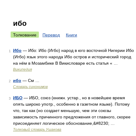
ибо
Толкование
Перевод
Книги
Ибо
— Ибо: Ибо (Игбо) народ в юго восточной Нигерии Ибо
1
(Игбо) язык этого народа Ибо остров и исторический город
на нём в Мозамбике В Викисловаре есть статья « …
Википедия
ибо
— См …
2
Словарь синонимов
ИБО
— ИБО, союз (книжн. устар., но в новейшее время
3
опять широко употр., особенно в газетном языке). Потому
что, так как (но создает меньшую, чем эти союзы
зависимость причинного предложения от главного, скорее
присоединяет логическое обоснование,&#8230; …
Толковый словарь Ушакова