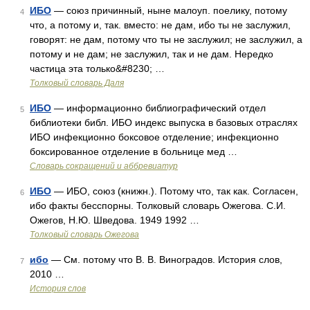
ИБО
— союз причинный, ныне малоуп. поелику, потому
4
что, а потому и, так. вместо: не дам, ибо ты не заслужил,
говорят: не дам, потому что ты не заслужил; не заслужил, а
потому и не дам; не заслужил, так и не дам. Нередко
частица эта только&#8230; …
Толковый словарь Даля
ИБО
— информационно библиографический отдел
5
библиотеки библ. ИБО индекс выпуска в базовых отраслях
ИБО инфекционно боксовое отделение; инфекционно
боксированное отделение в больнице мед …
Словарь сокращений и аббревиатур
ИБО
— ИБО, союз (книжн.). Потому что, так как. Согласен,
6
ибо факты бесспорны. Толковый словарь Ожегова. С.И.
Ожегов, Н.Ю. Шведова. 1949 1992 …
Толковый словарь Ожегова
ибо
— См. потому что В. В. Виноградов. История слов,
7
2010 …
История слов