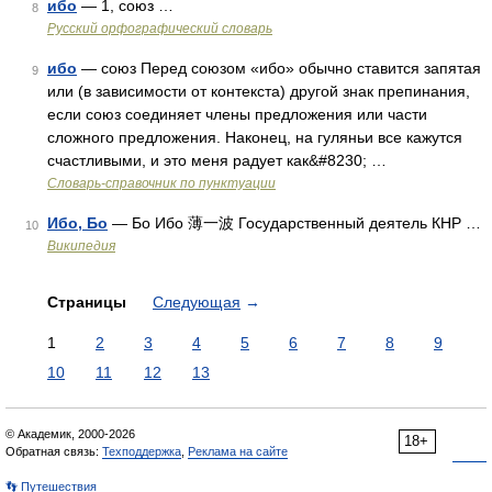
ибо
— 1, союз …
8
Русский орфографический словарь
ибо
— союз Перед союзом «ибо» обычно ставится запятая
9
или (в зависимости от контекста) другой знак препинания,
если союз соединяет члены предложения или части
сложного предложения. Наконец, на гуляньи все кажутся
счастливыми, и это меня радует как&#8230; …
Словарь-справочник по пунктуации
Ибо, Бо
— Бо Ибо 薄一波 Государственный деятель КНР …
10
Википедия
Страницы
Следующая
→
1
2
3
4
5
6
7
8
9
10
11
12
13
© Академик, 2000-2026
18+
Обратная связь:
Техподдержка
,
Реклама на сайте
👣 Путешествия