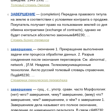
Шведова. 1949 1992 …
Толковый словарь Ожегова
ЗАВЕРШЕНИЕ
— (completion) Передача правового титула
4
на землю в соответствии с условиями контракта о продаже.
Покупатель получает право на пользование землей со дня
обмена контрактами (exchange of contracts), однако не
будет считаться абсолютно законным&#8230; …
Словарь бизнес-терминов
завершение
— окончание 1. Прекращение выполнения
5
задачи или процесса обработки данных. 2. Разрыв
соединения после окончания переговоров. См. abnormal ,
network , [Л.М. Невдяев. Телекоммуникационные
технологии. Англо русский толковый словарь справочник.
Под&#8230; …
Справочник технического переводчика
завершение
— сущ., с., употр. сравн. часто Морфология:
6
(нет) чего? завершения, чему? завершению, (вижу) что?
завершение, чем? завершением, о чём? о завершении 1.
Завершением дела называют его полное окончание,
доведение до намеченного результата. В связи с&#8230; …