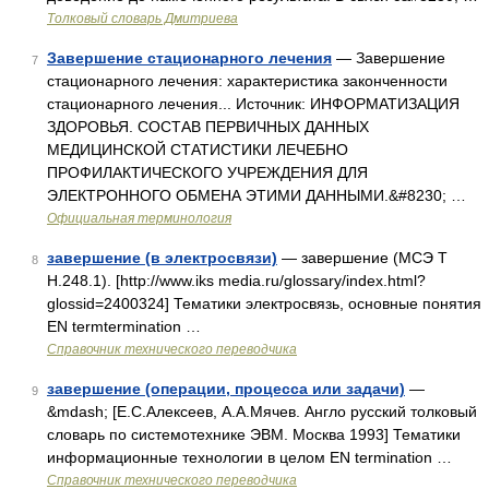
Толковый словарь Дмитриева
Завершение стационарного лечения
— Завершение
7
стационарного лечения: характеристика законченности
стационарного лечения... Источник: ИНФОРМАТИЗАЦИЯ
ЗДОРОВЬЯ. СОСТАВ ПЕРВИЧНЫХ ДАННЫХ
МЕДИЦИНСКОЙ СТАТИСТИКИ ЛЕЧЕБНО
ПРОФИЛАКТИЧЕСКОГО УЧРЕЖДЕНИЯ ДЛЯ
ЭЛЕКТРОННОГО ОБМЕНА ЭТИМИ ДАННЫМИ.&#8230; …
Официальная терминология
завершение (в электросвязи)
— завершение (МСЭ Т
8
Н.248.1). [http://www.iks media.ru/glossary/index.html?
glossid=2400324] Тематики электросвязь, основные понятия
EN termtermination …
Справочник технического переводчика
завершение (операции, процесса или задачи)
—
9
&mdash; [Е.С.Алексеев, А.А.Мячев. Англо русский толковый
словарь по системотехнике ЭВМ. Москва 1993] Тематики
информационные технологии в целом EN termination …
Справочник технического переводчика