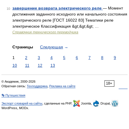
завершение возврата электрического реле
— Момент
10
достижения заданного исходного или начального состояния
электрического реле [ГОСТ 16022 83] Тематики реле
электрическое Классификация &gt;&gt;&gt; …
Справочник технического переводчика
Страницы
Следующая
→
1
2
3
4
5
6
7
8
9
10
11
12
13
© Академик, 2000-2026
18+
Обратная связь:
Техподдержка
,
Реклама на сайте
👣 Путешествия
Экспорт словарей на сайты
, сделанные на PHP,
Joomla,
Drupal,
WordPress, MODx.