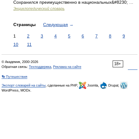
Сохранился преимущественно в национальных&#8230; …
Энциклопедический словарь
Страницы
Следующая
→
1
2
3
4
5
6
7
8
9
10
11
© Академик, 2000-2026
18+
Обратная связь:
Техподдержка
,
Реклама на сайте
👣 Путешествия
Экспорт словарей на сайты
, сделанные на PHP,
Joomla,
Drupal,
WordPress, MODx.