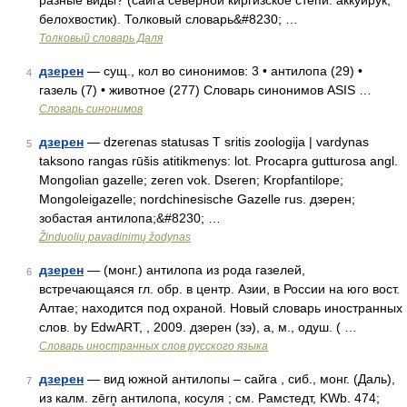
разные виды? (сайга северной киргизское степи: аккуйрук,
белохвостик). Толковый словарь&#8230; …
Толковый словарь Даля
дзерен
— сущ., кол во синонимов: 3 • антилопа (29) •
4
газель (7) • животное (277) Словарь синонимов ASIS …
Словарь синонимов
дзерен
— dzerenas statusas T sritis zoologija | vardynas
5
taksono rangas rūšis atitikmenys: lot. Procapra gutturosa angl.
Mongolian gazelle; zeren vok. Dseren; Kropfantilope;
Mongoleigazelle; nordchinesische Gazelle rus. дзерен;
зобастая антилопа;&#8230; …
Žinduolių pavadinimų žodynas
дзерен
— (монг.) антилопа из рода газелей,
6
встречающаяся гл. обр. в центр. Азии, в России на юго вост.
Алтае; находится под охраной. Новый словарь иностранных
слов. by EdwART, , 2009. дзерен (зэ), а, м., одуш. ( …
Словарь иностранных слов русского языка
дзерен
— вид южной антилопы – сайга , сиб., монг. (Даль),
7
из калм. zērn̥ антилопа, косуля ; см. Рамстедт, KWb. 474;