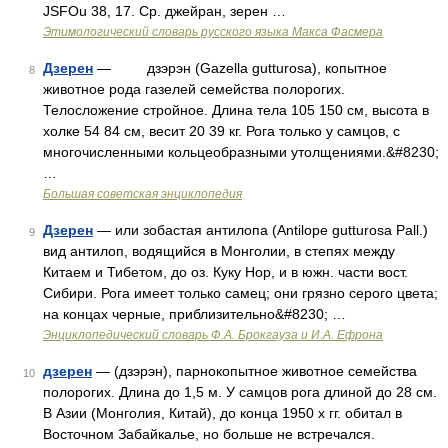
JSFOu 38, 17. Ср. джейран, зерен …
Этимологический словарь русского языка Макса Фасмера
Дзерен
— дзэрэн (Gazella gutturosa), копытное
8
животное рода газелей семейства полорогих.
Телосложение стройное. Длина тела 105 150 см, высота в
холке 54 84 см, весит 20 39 кг. Рога только у самцов, с
многочисленными кольцеобразными утолщениями.&#8230;
…
Большая советская энциклопедия
Дзерен
— или зобастая антилопа (Antilope gutturosa Pall.)
9
вид антилоп, водящийся в Монголии, в степях между
Китаем и Тибетом, до оз. Куку Нор, и в южн. части вост.
Сибири. Рога имеет только самец; они грязно серого цвета;
на концах черные, приблизительно&#8230; …
Энциклопедический словарь Ф.А. Брокгауза и И.А. Ефрона
дзерен
— (дзэрэн), парнокопытное животное семейства
10
полорогих. Длина до 1,5 м. У самцов рога длиной до 28 см.
В Азии (Монголия, Китай), до конца 1950 х гг. обитал в
Восточном Забайкалье, но больше не встречался.