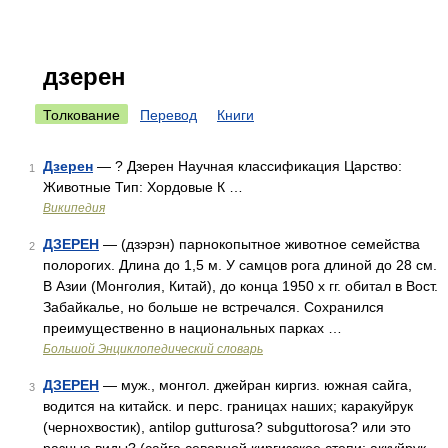
дзерен
Толкование
Перевод
Книги
Дзерен
— ? Дзерен Научная классификация Царство:
1
Животные Тип: Хордовые К …
Википедия
ДЗЕРЕН
— (дзэрэн) парнокопытное животное семейства
2
полорогих. Длина до 1,5 м. У самцов рога длиной до 28 см.
В Азии (Монголия, Китай), до конца 1950 х гг. обитал в Вост.
Забайкалье, но больше не встречался. Сохранился
преимущественно в национальных парках …
Большой Энциклопедический словарь
ДЗЕРЕН
— муж., монгол. джейран киргиз. южная сайга,
3
водится на китайск. и перс. границах наших; каракуйрук
(чернохвостик), antilop gutturosa? subguttorosa? или это