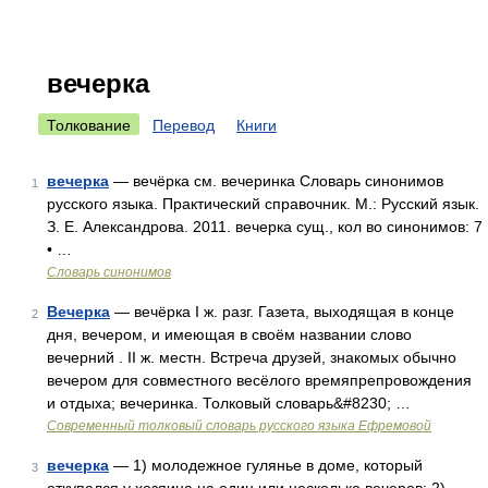
вечерка
Толкование
Перевод
Книги
вечерка
— вечёрка см. вечеринка Словарь синонимов
1
русского языка. Практический справочник. М.: Русский язык.
З. Е. Александрова. 2011. вечерка сущ., кол во синонимов: 7
• …
Словарь синонимов
Вечерка
— вечёрка I ж. разг. Газета, выходящая в конце
2
дня, вечером, и имеющая в своём названии слово
вечерний . II ж. местн. Встреча друзей, знакомых обычно
вечером для совместного весёлого времяпрепровождения
и отдыха; вечеринка. Толковый словарь&#8230; …
Современный толковый словарь русского языка Ефремовой
вечерка
— 1) молодежное гулянье в доме, который
3