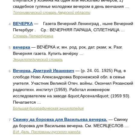
откупался у хозяина на один или несколько вечеров; 2)
свадебное гулянье молодежи вечером в день венчания …
Топонимический словарь Амурской области
ВЕЧЕРКА
— Газета Вечерний Ленинград , ныне Вечерний
4
Петербург . Ср.: ВЕЧЕРНЯЯ ПАРАША, СПЛЕТНИЦА …
Словарь Петербуржца
вечерка
— ВЕЧЁРКА и; мн. род. рок, дат. ркам; ж. Разг.
5
Вечерняя газета. Купить вечёрку …
Энциклопедический словарь
Вечерка, Дмитрий Иванович
— (р. 24. 01. 1925) Род. в
6
слободе Ново Александровка Воронежской обл. в семье
учителя. Участник Великой Отеч. войны. Окончил Рязанский
радиотехн. институт (1959). Работал инженером
исследователем на заводе &quot;Арсенал&quot; (1959 93).
Печатается …
Большая биографическая энциклопедия
Свинку да боровка для Васильева вечерка.
— Свинку
7
да боровка для Васильева вечерка. См. МЕСЯЦЕСЛОВ …
В.И. Даль. Пословицы русского народа