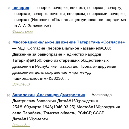
вечерок
— вечерок, вечерки, вечерка, вечерков, вечерку,
8
вечеркам, вечерок, вечерки, вечерком, вечерками, вечерке,
вечерках (Источник: «Полная акцентуированная парадигма
по А. А. Зализняку») …
Формы слов
Многонациональное движение Татарстана «Согласие»
9
— МДТ Согласие (первоначальное название&#160;
Движение за равноправие и единство народов
Татарии)&#160; одно из старейших общественных
движений в Республике Татарстан. Пропагандируемая
движением цель сохранение мира между
национальностями&#8230; …
Википедия
Заволокин, Александр Дмитриевич
— Александр
10
Дмитриевич Заволокин Дата&#160;рождения
25&#160;марта 1946(1946 03 25) Место&#160;рождения
село Парабель, Томская область, РСФСР, СССР
Дата&#160;смерти …
Википедия