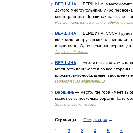
ВЕРШИНА
— ВЕРШИНА, в математике то
7
другого многоугольника, либо пересек
многогранника. Вершиной называют та
Научно-технический энциклопедический сло
ВЕРШИНА
— ВЕРШИНА, СССР, Грузия ф
8
восхождение грузинских альпинистов н
альпиниста. Одновременно вершину шт
Энциклопедия кино
ВЕРШИНА
— самая высокая часть подня
9
местность понижается во все стороны.
плоские, куполообразные, заостренные,
Геологическая энциклопедия
Вершина
— место, где гора имеет выр
10
может быть несколько вершин. Категор
Энциклопедия туриста
Страницы
Следующая
→
1
2
3
4
5
6