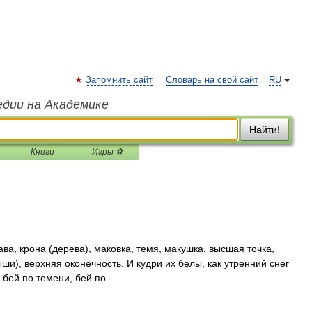
Запомнить сайт
Словарь на свой сайт
RU
едии на Академике
Найти!
Книги
Игры ⚽
ава, крона (дерева), маковка, темя, макушка, высшая точка,
рыши), верхняя оконечность. И кудри их белы, как утренний снег
е бей по темени, бей по …