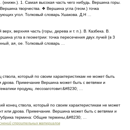
книжн.). 1. Самая высокая часть чего нибудь. Вершина горы.
Вершина творчества. ❖ Вершина угла (геом.) точка
зующих угол. Толковый словарь Ушакова. Д.Н …
рх, верхняя часть (горы, дерева и т. п.). В. Казбека. В.
ершина угла в геометрии: точка пересечения двух лучей (в 3
инный, ая, ое. Толковый словарь …
ствола, который по своим характеристикам не может быть
и дрова. Примечание Вершина может быть с ветвями и
Тематики продукц. лесозаготовит.&#8230; …
й конец ствола, который по своим характеристикам не может
нт или дрова. Примечание. Вершина может быть с ветвями и
 Рубрика термина: Общие термины,&#8230; …
яснений строительных материалов