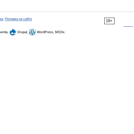
ка
,
Реклама на сайте
18+
omla,
Drupal,
WordPress, MODx.