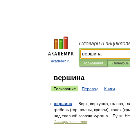
Словари и энциклоп
academic.ru
Толкования
Переводы
вершина
Толкование
Перевод
Книги
вершина
— Верх, верхушка, голова, гл
1
гребень (гор, волны, кровли), конек (к
над славной главою кургана... Пушк. Н
Словарь синонимов