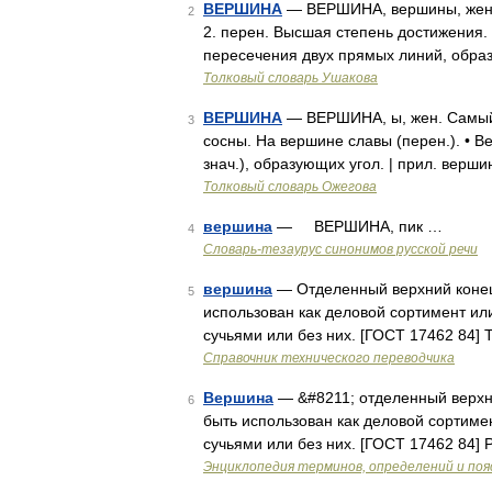
ВЕРШИНА
— ВЕРШИНА, вершины, жен. (
2
2. перен. Высшая степень достижения. 
пересечения двух прямых линий, обра
Толковый словарь Ушакова
ВЕРШИНА
— ВЕРШИНА, ы, жен. Самый ве
3
сосны. На вершине славы (перен.). • В
знач.), образующих угол. | прил. верш
Толковый словарь Ожегова
вершина
— ВЕРШИНА, пик …
4
Словарь-тезаурус синонимов русской речи
вершина
— Отделенный верхний конец 
5
использован как деловой сортимент ил
сучьями или без них. [ГОСТ 17462 84] 
Справочник технического переводчика
Вершина
— &#8211; отделенный верхни
6
быть использован как деловой сортиме
сучьями или без них. [ГОСТ 17462 84]
Энциклопедия терминов, определений и по