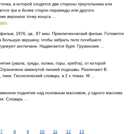
чка, в которой сходятся две стороны треугольника или
аются три и более сторон пирамиды или другого
кже верхнюю точку конуса …
варь
ильм, 1976, цв., 87 мин. Приключенческий фильм. Готовится
а Большую вершину, чтобы забрать тело погибшего
урмуют англичане. Надвигается буря. Грузинские …
тия (увала, гряды, холма, горы, хребта), от которой
 Ограничена замкнутой линией подошвы. Различают В.
 пики. Геологический словарь: в 2 х томах. М …
аженное поднятие над основным массивом, у одного массива
ия: Словарь …
7
8
9
10
11
12
13