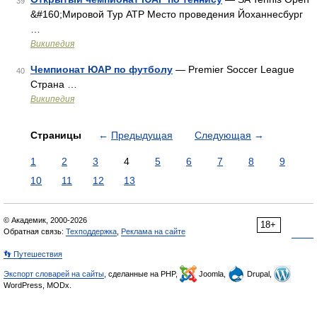
39
&#160;Мировой Тур ATP Место проведения Йоханнесбург
…
Википедия
Чемпионат ЮАР по футболу
— Premier Soccer League
40
Страна …
Википедия
Страницы
←
Предыдущая
Следующая
→
1
2
3
4
5
6
7
8
9
10
11
12
13
© Академик, 2000-2026
18+
Обратная связь:
Техподдержка
,
Реклама на сайте
👣 Путешествия
Экспорт словарей на сайты
, сделанные на PHP,
Joomla,
Drupal,
WordPress, MODx.