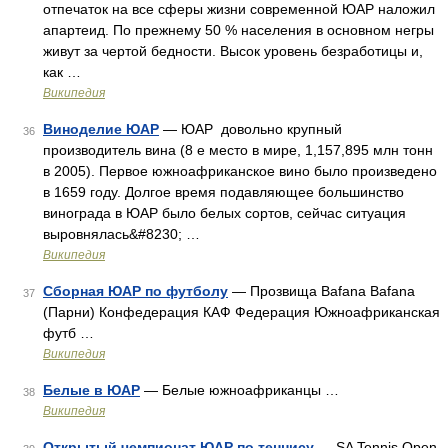
отпечаток на все сферы жизни современной ЮАР наложил
апартеид. По прежнему 50 % населения в основном негры
живут за чертой бедности. Высок уровень безработицы и,
как …
Википедия
Виноделие ЮАР
— ЮАР довольно крупный
36
производитель вина (8 е место в мире, 1,157,895 млн тонн
в 2005). Первое южноафриканское вино было произведено
в 1659 году. Долгое время подавляющее большинство
винограда в ЮАР было белых сортов, сейчас ситуация
выровнялась&#8230; …
Википедия
Сборная ЮАР по футболу
— Прозвища Bafana Bafana
37
(Парни) Конфедерация КАФ Федерация Южноафриканская
футб …
Википедия
Белые в ЮАР
— Белые южноафриканцы …
38
Википедия
Открытый чемпионат ЮАР по теннису
— SA Tennis Open