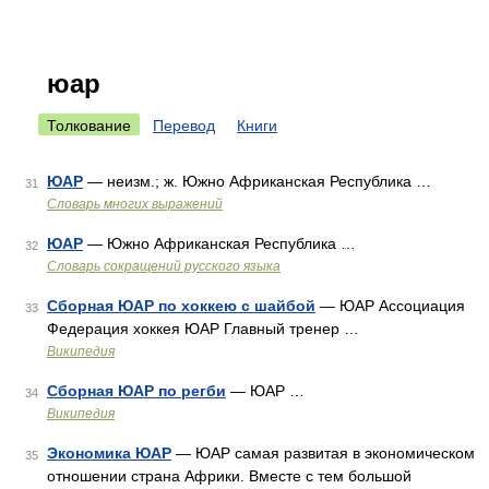
юар
Толкование
Перевод
Книги
ЮАР
— неизм.; ж. Южно Африканская Республика …
31
Словарь многих выражений
ЮАР
— Южно Африканская Республика …
32
Словарь сокращений русского языка
Сборная ЮАР по хоккею с шайбой
— ЮАР Ассоциация
33
Федерация хоккея ЮАР Главный тренер …
Википедия
Сборная ЮАР по регби
— ЮАР …
34
Википедия
Экономика ЮАР
— ЮАР самая развитая в экономическом
35
отношении страна Африки. Вместе с тем большой