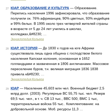
ЮАР. ОБРАЗОВАНИЕ И КУЛЬТУРА
— Образование.
27
Перепись населения 1996 зафиксировала, что образование
получили ок. 76% африканцев, 90% цветных, 93% индийцев
и 99% белых. В 1995 около трех четвертей жителей страны
в возрасте от 5 до 24 лет учились в школах,
колледжах,&#8230; …
Энциклопедия Кольера
ЮАР. ИСТОРИЯ
— До 1830 х годов на юге Африки
28
существовала лишь одна община с господством белого
населения Капская колония, основанная в 1652
голландцами и захваченная в 1806 англичанами. Массовое
переселение буров, т.н. великая миграция 1836 1838
привела к&#8230; …
Энциклопедия Кольера
ЮАР
— Население 45,603 млн чел. Военный бюджет 2,5
29
млрд долл. (2003). Регулярные ВС 55,75 тыс. чел. Резерв
69,5 тыс. чел., в т. ч. СВ 13 тыс., ВВС 500, ВМС 1 тыс,
территориальные войска 55 тыс.. Комплектование: на
добровольной основе. Моб. ресурсы 11,3 …