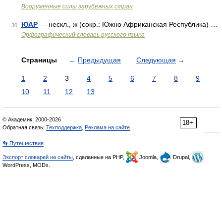
Вооруженные силы зарубежных стран
ЮАР
— нескл., ж (сокр.: Южно Африканская Республика) …
30
Орфографический словарь русского языка
Страницы
←
Предыдущая
Следующая
→
1
2
3
4
5
6
7
8
9
10
11
12
13
© Академик, 2000-2026
18+
Обратная связь:
Техподдержка
,
Реклама на сайте
👣 Путешествия
Экспорт словарей на сайты
, сделанные на PHP,
Joomla,
Drupal,
WordPress, MODx.