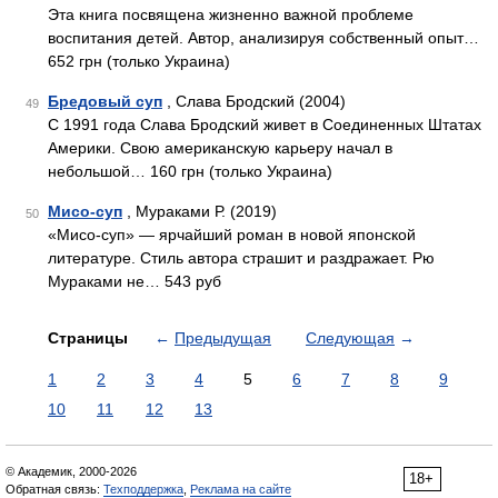
Эта книга посвящена жизненно важной проблеме
воспитания детей. Автор, анализируя собственный опыт…
652 грн (только Украина)
Бредовый суп
, Слава Бродский (2004)
49
С 1991 года Слава Бродский живет в Соединенных Штатах
Америки. Свою американскую карьеру начал в
небольшой… 160 грн (только Украина)
Мисо-суп
, Мураками Р. (2019)
50
«Мисо-суп» — ярчайший роман в новой японской
литературе. Стиль автора страшит и раздражает. Рю
Мураками не… 543 руб
Страницы
←
Предыдущая
Следующая
→
1
2
3
4
5
6
7
8
9
10
11
12
13
© Академик, 2000-2026
18+
Обратная связь:
Техподдержка
,
Реклама на сайте