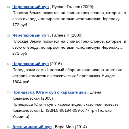
Черепаховый суп
, Руслан Галеев (2009)
44
Плоская Земля покоится на спинах трех слонов, которые, в
свою очередь, попирают ногами исполинскую Черепаху…
172 руб
Черепаховый суп
, Галеев Р. (2009)
45
Плоская Земля покоится на спинах трех слонов, которые, в
свою очередь, попирают ногами исполинскую Черепаху…
271 руб
Черепаховый суп
(2016)
46
Перед вами самый полный сборник каноничных коротких
историй комиксов о классических Черепашках-Ниндзя…
1804 руб
Принцесса Юта и суп с каракатицей
, Елена
47
Крыжановская (2005)
Принцесса Юта и суп с каракатицей: сказочная повесть.
Крыжановская Е. ISBN:5-98194-059-X 77 грн (только
Украина)
Апельсиновый суп
, Вера Мир (2014)
48