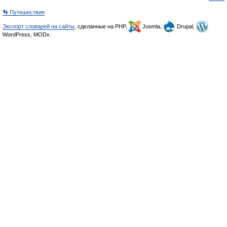
👣 Путешествия
Экспорт словарей на сайты
, сделанные на PHP,
Joomla,
Drupal,
WordPress, MODx.