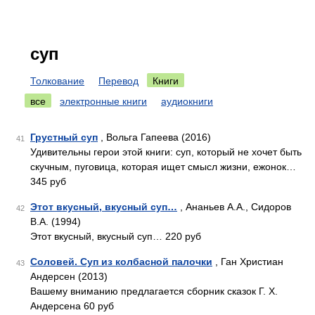
суп
Толкование
Перевод
Книги
все
электронные книги
аудиокниги
Грустный суп
, Вольга Гапеева (2016)
41
Удивительны герои этой книги: суп, который не хочет быть
скучным, пуговица, которая ищет смысл жизни, ежонок…
345 руб
Этот вкусный, вкусный суп…
, Ананьев А.А., Сидоров
42
В.А. (1994)
Этот вкусный, вкусный суп… 220 руб
Соловей. Суп из колбасной палочки
, Ган Христиан
43
Андерсен (2013)
Вашему вниманию предлагается сборник сказок Г. Х.
Андерсена 60 руб