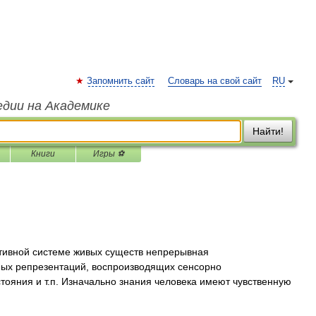
Запомнить сайт
Словарь на свой сайт
RU
едии на Академике
Найти!
Книги
Игры ⚽
тивной системе живых существ непрерывная
ных репрезентаций, воспроизводящих сенсорно
тояния и т.п. Изначально знания человека имеют чувственную