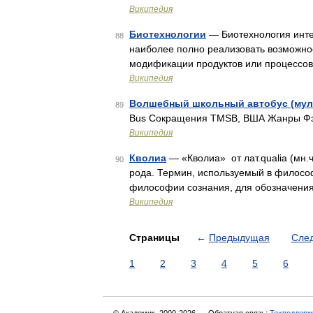
Википедия
Биотехнологии
— Биотехнология инте
88
наиболее полно реализовать возможно
модификации продуктов или процессов
Википедия
Волшебный школьный автобус (мул
89
Bus Сокращения TMSB, ВША Жанры Фэ
Википедия
Кволиа
— «Кволиа» от лат.qualia (мн.ч.
90
рода. Термин, используемый в филосо
философии сознания, для обозначения
Википедия
Страницы
←
Предыдущая
Сле
1
2
3
4
5
6