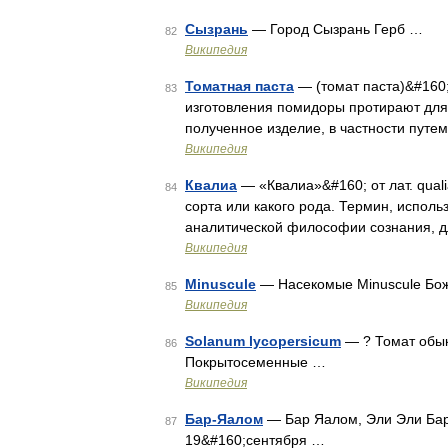
Сызрань
— Город Сызрань Герб …
82
Википедия
Томатная паста
— (томат паста)&#160;
83
изготовления помидоры протирают для
полученное изделие, в частности путе
Википедия
Квалиа
— «Квалиа»&#160; от лат. qualia
84
сорта или какого рода. Термин, испо
аналитической философии сознания, д
Википедия
Minuscule
— Насекомые Minuscule Бож
85
Википедия
Solanum lycopersicum
— ? Томат обык
86
Покрытосеменные …
Википедия
Бар-Яалом
— Бар Яалом, Эли Эли Бар 
87
19&#160;сентября …