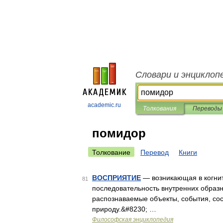
Словари и энциклоп
academic.ru
Толкования
Переводы
помидор
Толкование
Перевод
Книги
ВОСПРИЯТИЕ
— возникающая в когни
81
последовательность внутренних образ
распознаваемые объекты, события, сос
природу.&#8230; …
Философская энциклопедия