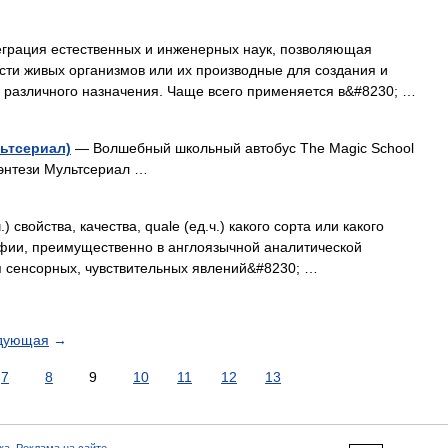
грация естественных и инженерных наук, позволяющая
сти живых организмов или их производные для создания и
 различного назначения. Чаще всего применяется в&#8230; …
ьтсериал)
— Волшебный школьный автобус The Magic School
нтези Мультсериал …
) свойства, качества, quale (ед.ч.) какого сорта или какого
фии, преимущественно в англоязычной аналитической
 сенсорных, чувствительных явлений&#8230; …
дующая
→
7
8
9
10
11
12
13