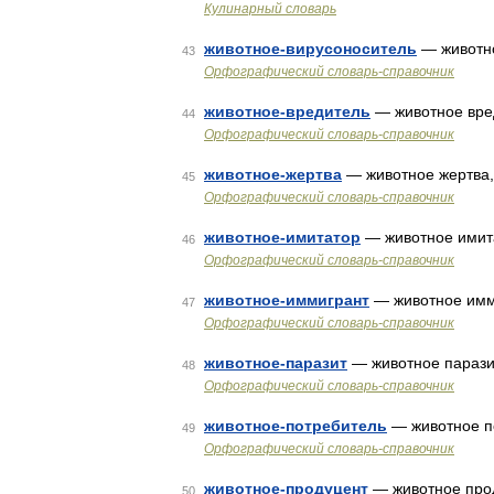
Кулинарный словарь
животное-вирусоноситель
— животн
43
Орфографический словарь-справочник
животное-вредитель
— животное вре
44
Орфографический словарь-справочник
животное-жертва
— животное жертва,
45
Орфографический словарь-справочник
животное-имитатор
— животное имита
46
Орфографический словарь-справочник
животное-иммигрант
— животное имм
47
Орфографический словарь-справочник
животное-паразит
— животное паразит
48
Орфографический словарь-справочник
животное-потребитель
— животное п
49
Орфографический словарь-справочник
животное-продуцент
— животное прод
50