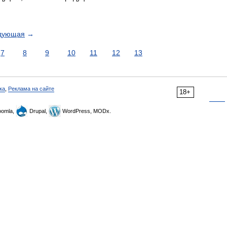
дующая
→
7
8
9
10
11
12
13
ка
,
Реклама на сайте
18+
omla,
Drupal,
WordPress, MODx.