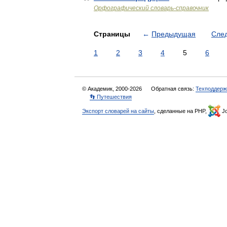
Орфографический словарь-справочник
Страницы
←
Предыдущая
Сле
1
2
3
4
5
6
© Академик, 2000-2026
Обратная связь:
Техподдерж
👣 Путешествия
Экспорт словарей на сайты
, сделанные на PHP,
Jo