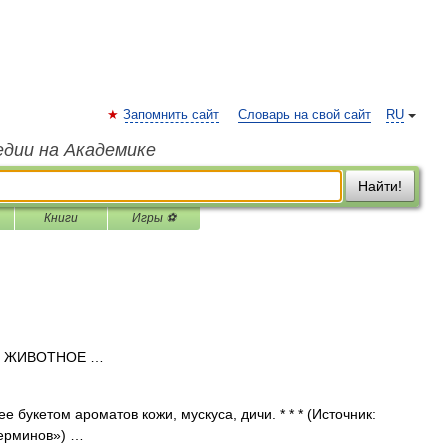
Запомнить сайт
Словарь на свой сайт
RU
едии на Академике
Найти!
Книги
Игры ⚽
 ЖИВОТНОЕ …
кетом ароматов кожи, мускуса, дичи. * * * (Источник:
ерминов») …