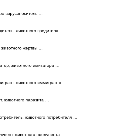
ое вирусоноситель …
дитель, животного вредителя …
 животного жертвы …
тор, животного имитатора …
игрант, животного иммигранта …
, животного паразита …
отребитель, животного потребителя …
уцент, животного продуцента …