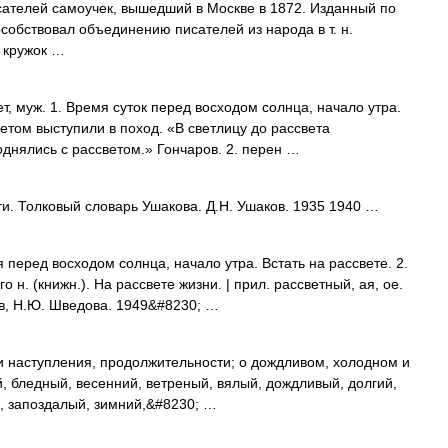
ателей самоучек, вышедший в Москве в 1872. Изданный по
особствовал объединению писателей из народа в т. н.
 кружок …
, муж. 1. Время суток перед восходом солнца, начало утра.
етом выступили в поход. «В светлицу до рассвета
однялись с рассветом.» Гончаров. 2. перен …
. Толковый словарь Ушакова. Д.Н. Ушаков. 1935 1940 …
перед восходом солнца, начало утра. Встать на рассвете. 2.
о н. (книжн.). На рассвете жизни. | прил. рассветный, ая, ое.
в, Н.Ю. Шведова. 1949&#8230; …
и наступления, продолжительности; о дождливом, холодном и
ый, бледный, весенний, ветреный, вялый, дождливый, долгий,
, запоздалый, зимний,&#8230; …