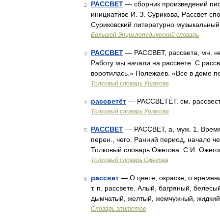
РАССВЕТ
— сборник произведений пис
2
инициативе И. З. Сурикова, Рассвет сп
Суриковский литературно музыкальный
Большой Энциклопедический словарь
РАССВЕТ
— РАССВЕТ, рассвета, мн. нет
3
Работу мы начали на рассвете. С рассв
воротилась.» Полежаев. «Все в доме п
Толковый словарь Ушакова
рассветёт
— РАССВЕТЁТ. см. рассвести
4
Толковый словарь Ушакова
РАССВЕТ
— РАССВЕТ, а, муж. 1. Время 
5
перен., чего. Ранний период, начало чег
Толковый словарь Ожегова. С.И. Ожего
Толковый словарь Ожегова
рассвет
— О цвете, окраске; о времен
6
т. п. рассвете. Алый, багряный, белес
дымчатый, желтый, жемчужный, жидкий
Словарь эпитетов