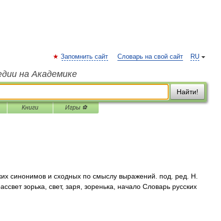
Запомнить сайт
Словарь на свой сайт
RU
едии на Академике
Найти!
Книги
Игры ⚽
ких синонимов и сходных по смыслу выражений. под. ред. Н.
ассвет зорька, свет, заря, зоренька, начало Словарь русских