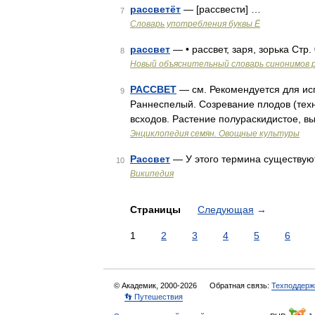
рассветёт
— [рассвести] …
7
Словарь употребления буквы Ё
рассвет
— • рассвет, заря, зорька Стр.
8
Новый объяснительный словарь синонимов р
РАССВЕТ
— см. Рекомендуется для ис
9
Раннеспелый. Созревание плодов (техн
всходов. Растение полураскидистое, в
Энциклопедия семян. Овощные культуры
Рассвет
— У этого термина существуют
10
Википедия
Страницы
Следующая
→
1
2
3
4
5
6
© Академик, 2000-2026
Обратная связь:
Техподдерж
👣 Путешествия