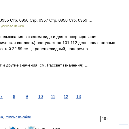
 0955 Стр. 0956 Стр. 0957 Стр. 0958 Стр. 0959 …
усского языка
пользования в свежем виде и для консервирования.
ическая спелость) наступает на 101 112 день после полных
ысотой 22 59 см. , трапециевидный, поперечно …
 и другие значения, см. Рассвет (значения) …
7
8
9
10
11
12
13
ка
,
Реклама на сайте
18+