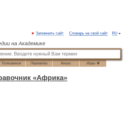
Запомнить сайт
Словарь на свой сайт
RU
едии на Академике
Толкования
Переводы
Книги
Игры ⚽
равочник «Африка»