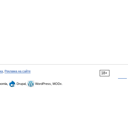
ка
,
Реклама на сайте
18+
omla,
Drupal,
WordPress, MODx.