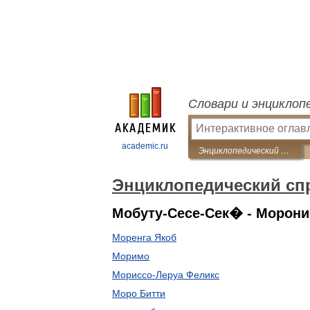
Словари и энциклоп
academic.ru
Энциклопедический справочник «Африка»
Энциклопедический сп
Мобуту-Сесе-Сек� - Морони
Моренга Якоб
Моримо
Мориссо-Леруа Феликс
Моро Битти