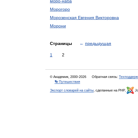
моро-наба
Морогоро
Морозенская Евгения Викторовна
Морони
Страницы
←
предыдущая
1
2
© Академик, 2000-2026
Обратная связь:
Техподдерж
👣 Путешествия
Экспорт словарей на сайты
, сделанные на PHP,
Jo