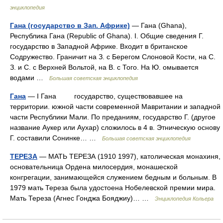
энциклопедия
Гана (государство в Зап. Африке)
— Гана (Ghana),
Республика Гана (Republic of Ghana). I. Общие сведения Г.
государство в Западной Африке. Входит в британское
Содружество. Граничит на З. с Берегом Слоновой Кости, на С.
З. и С. с Верхней Вольтой, на В. с Того. На Ю. омывается
водами …
Большая советская энциклопедия
Гана
— I Гана государство, существовавшее на
территории. южной части современной Мавритании и западной
части Республики Мали. По преданиям, государство Г. (другое
название Аукер или Аухар) сложилось в 4 в. Этническую основу
Г. составили Сонинке… …
Большая советская энциклопедия
ТЕРЕЗА
— МАТЬ ТЕРЕЗА (1910 1997), католическая монахиня,
основательница Ордена милосердия, монашеской
конгрегации, занимающейся служением бедным и больным. В
1979 мать Тереза была удостоена Нобелевской премии мира.
Мать Тереза (Агнес Гонджа Бояджиу)… …
Энциклопедия Кольера