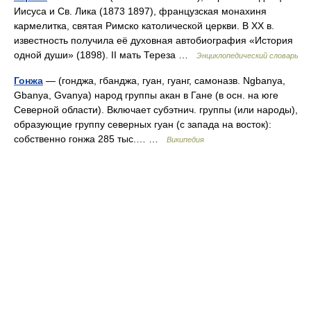
Иисуса и Св. Лика (1873 1897), французская монахиня
кармелитка, святая Римско католической церкви. В XX в.
известность получила её духовная автобиография «История
одной души» (1898). II мать Тереза …
Энциклопедический словарь
Гонжа
— (гонджа, гбанджа, гуан, гуанг, самоназв. Ngbanya,
Gbanya, Gvanya) народ группы акан в Гане (в осн. на юге
Северной области). Включает субэтнич. группы (или народы),
образующие группу северных гуан (с запада на восток):
собственно гонжа 285 тыс.… …
Википедия