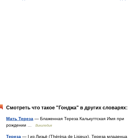
Смотреть что такое "Гонджа" в других словарях:
Мать Тереза
— Блаженная Тереза Калькуттская Имя при
рождении …
Википедия
Тереза
— I из Лизьё (Thérèsa de Lisieux), Тереза младенца