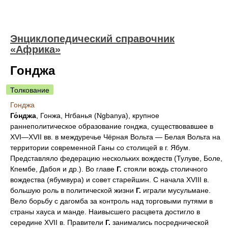
Энциклопедический справочник
«Африка»
Гонджа
Толкование
Гонджа
Го́нджа
, Гонжа, Нгбанья (Ngbanya), крупное
раннеполитическое образование гонджа, существовавшее в
XVI—XVII вв. в междуречье Чёрная Вольта — Белая Вольта на
территории современной Ганы со столицей в г. Ябум.
Представляло федерацию нескольких вождеств (Тулуве, Боле,
Кпембе, Дабоя и др.). Во главе
Г.
стояли вождь столичного
вождества (ябумвура) и совет старейшин. С начала XVIII в.
большую роль в политической жизни
Г.
играли мусульмане.
Вело борьбу с дагомба за контроль над торговыми путями в
страны хауса и манде. Наивысшего расцвета достигло в
середине XVII в. Правители
Г.
занимались посреднической