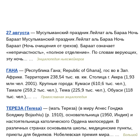
27 августа
— Мусульманский праздник Лейлат аль Бараа Ночь
Бараат Мусульманский праздник Лейлат аль Бараа Ночь
Бараат (Ночь очищения от грехов). Бараат означает
«непричастность», «полное отделение». По словам верующих,
эту ночь… …
Энциклопедия ньюсмейкеров
ГАНА
— [Республика Гана; Republic of Ghana], гос во в Зап.
Африке. Территория 238,54 тыс. кв. км. Столица г. Аккра (1,93
млн чел. 2001). Крупные города: Кумаси (610,6 тыс. чел.),
Тамале (259,2 тыс. чел.), Тема (225,9 тыс. чел.), Обуаси (118
тыс. чел.),… …
Православная энциклопедия
ТЕРЕЗА (Teresa)
— (мать Тереза) (в миру Агнес Гонджа
Бояджиу Bojaxhiu) (р. 1910), основательница (1950, Индия) и
настоятельница католического Ордена милосердия. В
различных странах основывала школы, медицинские пункты,
приюты для бедняков. Нобелевская премия мира… …
Большой