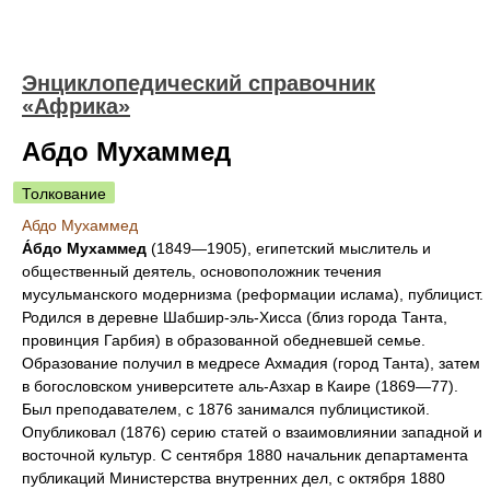
Энциклопедический справочник
«Африка»
Абдо Мухаммед
Толкование
Абдо Мухаммед
А́бдо Мухаммед
(1849—1905), египетский мыслитель и
общественный деятель, основоположник течения
мусульманского модернизма (реформации ислама), публицист.
Родился в деревне Шабшир-эль-Хисса (близ города Танта,
провинция Гарбия) в образованной обедневшей семье.
Образование получил в медресе Ахмадия (город Танта), затем
в богословском университете аль-Азхар в Каире (1869—77).
Был преподавателем, с 1876 занимался публицистикой.
Опубликовал (1876) серию статей о взаимовлиянии западной и
восточной культур. С сентября 1880 начальник департамента
публикаций Министерства внутренних дел, с октября 1880