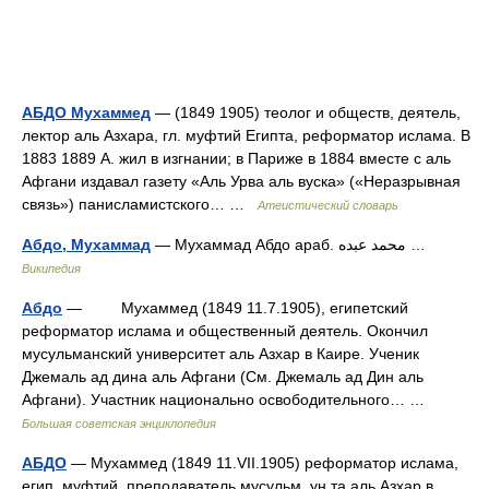
АБДО Мухаммед
— (1849 1905) теолог и обществ, деятель,
лектор аль Азхара, гл. муфтий Египта, реформатор ислама. В
1883 1889 А. жил в изгнании; в Париже в 1884 вместе с аль
Афгани издавал газету «Аль Урва аль вуска» («Неразрывная
связь») панисламистского… …
Атеистический словарь
Абдо, Мухаммад
— Мухаммад Абдо араб. محمد عبده‎‎ …
Википедия
Абдо
— Мухаммед (1849 11.7.1905), египетский
реформатор ислама и общественный деятель. Окончил
мусульманский университет аль Азхар в Каире. Ученик
Джемаль ад дина аль Афгани (См. Джемаль ад Дин аль
Афгани). Участник национально освободительного… …
Большая советская энциклопедия
АБДО
— Мухаммед (1849 11.VII.1905) реформатор ислама,
егип. муфтий, преподаватель мусульм. ун та аль Азхар в