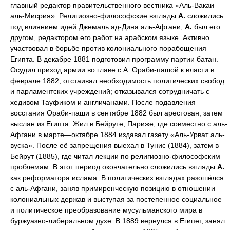
главный редактор правительственного вестника «Аль-Вакаи
аль-Мисрия». Религиозно-философские взгляды
А.
сложились
под влиянием идей Джемаль ад-Дина аль-Афгани;
А.
был его
другом, редактором его работ на арабском языке. Активно
участвовал в борьбе против колониального порабощения
Египта. В декабре 1881 подготовил программу партии батан.
Осудил приход армии во главе с А. Ораби-пашой к власти в
феврале 1882, отстаивал необходимость политических свобод
и парламентских учреждений; отказывался сотрудничать с
хедивом Тауфиком и англичанами. После подавления
восстания Ораби-паши в сентябре 1882 был арестован, затем
выслан из Египта. Жил в Бейруте, Париже, где совместно с аль-
Афгани в марте—октябре 1884 издавал газету «Аль-Урват аль-
вуска». После её запрещения выехал в Тунис (1884), затем в
Бейрут (1885), где читал лекции по религиозно-философским
проблемам. В этот период окончательно сложились взгляды
А.
как реформатора ислама. В политических взглядах разошёлся
с аль-Афгани, заняв примиренческую позицию в отношении
колониальных держав и выступая за постепенное социальное
и политическое преобразование мусульманского мира в
буржуазно-либеральном духе. В 1889 вернулся в Египет, занял