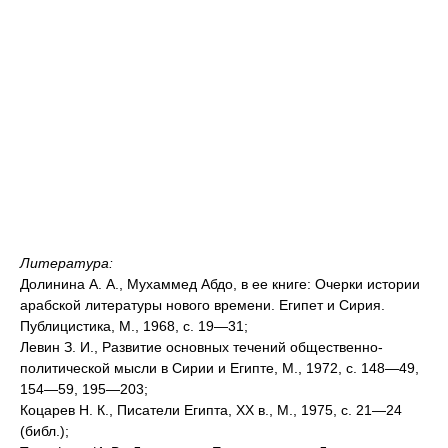
Литература:
Долинина А. А., Мухаммед Абдо, в ее книге: Очерки истории
арабской литературы нового времени. Египет и Сирия.
Публицистика, М., 1968, с. 19—31;
Левин З. И., Развитие основных течений общественно-
политической мысли в Сирии и Египте, М., 1972, с. 148—49,
154—59, 195—203;
Коцарев Н. К., Писатели Египта, XX в., М., 1975, с. 21—24
(библ.);