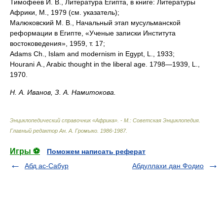
Тимофеев И. В., Литература Египта, в книге: Литературы
Африки, М., 1979 (см. указатель);
Малюковский М. В., Начальный этап мусульманской
реформации в Египте, «Ученые записки Института
востоковедения», 1959, т. 17;
Adams Ch., Islam and modernism in Egypt, L., 1933;
Hourani A., Arabic thought in the liberal age. 1798—1939, L.,
1970.
Н. А. Иванов, З. А. Намитокова.
Энциклопедический справочник «Африка». - М.: Советская Энциклопедия
.
Главный редактор Ан. А. Громыко
.
1986-1987
.
Игры ⚽
Поможем написать реферат
Абд ас-Сабур
Абдуллахи дан Фодио