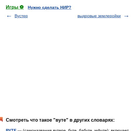
Игры ⚽
Нужно сделать НИР?
Вустер
выдровые землеройки
Смотреть что такое "вуте" в других словарях:
ВУТЕ
— (самоназвания вутере, буте, бабуте, мфуте); включает