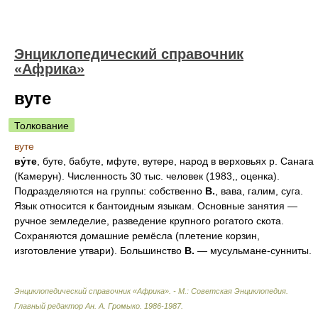
Энциклопедический справочник
«Африка»
вуте
Толкование
вуте
ву́те
, буте, бабуте, мфуте, вутере, народ в верховьях р. Санага
(Камерун). Численность 30 тыс. человек (1983,, оценка).
Подразделяются на группы: собственно
В.
, вава, галим, суга.
Язык относится к бантоидным языкам. Основные занятия —
ручное земледелие, разведение крупного рогатого скота.
Сохраняются домашние ремёсла (плетение корзин,
изготовление утвари). Большинство
В.
— мусульмане-сунниты.
Энциклопедический справочник «Африка». - М.: Советская Энциклопедия
.
Главный редактор Ан. А. Громыко
.
1986-1987
.