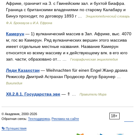
Африке, граничит на З. с Гвинейским зал. и бухтой Биафра.
Граница с британскими владениями по старому Калабару и
Бинуэ проходит, по договору 1893 г …
Энциклопедический словарь
Ф.А. Брокгауза и И.А. Ефрона
Камерун
— 1) вулканический массив в Зап. Африке, выс. 4070
м; гос во Камерун. Ряд вулканических вершин этого массива
имеет отдельные местные названия. Название Камерун
относится ко всему массиву и к действующему влк. в его юго
зап. части; образовано от… …
Географическая энциклопедия
Леди Казахстан
— Weihnachten für einen Engel Жанр драма
Режиссёр Дмитрий Астрахан Продюсер Артур Браунер …
Википедия
XII.2.8.1. Государства эве
— ⇑ …
Правители Мира
© Академик, 2000-2026
18+
Обратная связь:
Техподдержка
,
Реклама на сайте
👣 Путешествия