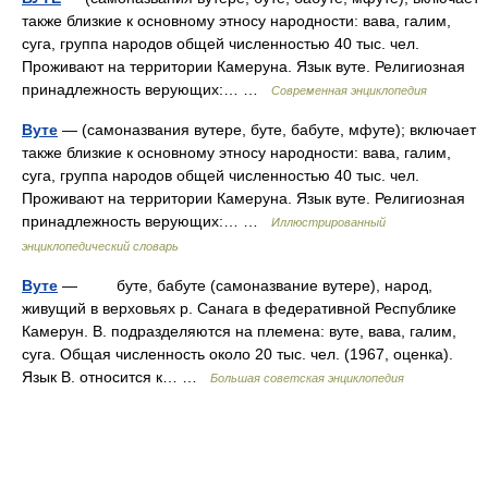
также близкие к основному этносу народности: вава, галим,
суга, группа народов общей численностью 40 тыс. чел.
Проживают на территории Камеруна. Язык вуте. Религиозная
принадлежность верующих:… …
Современная энциклопедия
Вуте
— (самоназвания вутере, буте, бабуте, мфуте); включает
также близкие к основному этносу народности: вава, галим,
суга, группа народов общей численностью 40 тыс. чел.
Проживают на территории Камеруна. Язык вуте. Религиозная
принадлежность верующих:… …
Иллюстрированный
энциклопедический словарь
Вуте
— буте, бабуте (самоназвание вутере), народ,
живущий в верховьях р. Санага в федеративной Республике
Камерун. В. подразделяются на племена: вуте, вава, галим,
суга. Общая численность около 20 тыс. чел. (1967, оценка).
Язык В. относится к… …
Большая советская энциклопедия