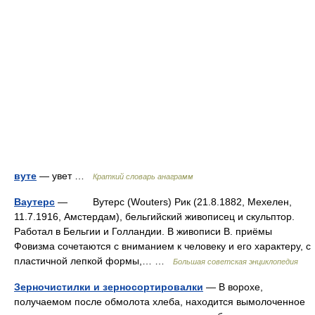
вуте
— увет …
Краткий словарь анаграмм
Ваутерс
— Вутерс (Wouters) Рик (21.8.1882, Мехелен,
11.7.1916, Амстердам), бельгийский живописец и скульптор.
Работал в Бельгии и Голландии. В живописи В. приёмы
Фовизма сочетаются с вниманием к человеку и его характеру, с
пластичной лепкой формы,… …
Большая советская энциклопедия
Зерночистилки и зерносортировалки
— В ворохе,
получаемом после обмолота хлеба, находится вымолоченное