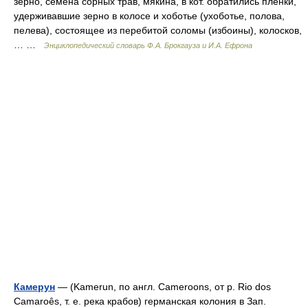
зерно, семена сорных трав, мякина, в кот. обратились пленки,
удерживавшие зерно в колосе и хоботье (ухоботье, полова,
пелева), состоящее из перебитой соломы (избоины), колосков,
… …
Энциклопедический словарь Ф.А. Брокгауза и И.А. Ефрона
Камерун
— (Kamerun, по англ. Cameroons, от р. Rio dos
Camaroês, т. е. река крабов) германская колония в Зап.