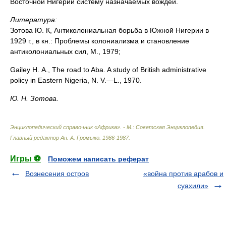
Восточной Нигерии систему назначаемых вождей.
Литература:
Зотова Ю. К, Антиколониальная борьба в Южной Нигерии в
1929 г., в кн.: Проблемы колониализма и становление
антиколониальных сил, М., 1979;
Gailey H. A., The road to Aba. A study of British administrative
policy in Eastern Nigeria, N. V.—L., 1970.
Ю. Н. Зотова.
Энциклопедический справочник «Африка». - М.: Советская Энциклопедия
.
Главный редактор Ан. А. Громыко
.
1986-1987
.
Игры ⚽
Поможем написать реферат
Вознесения остров
«война против арабов и
суахили»