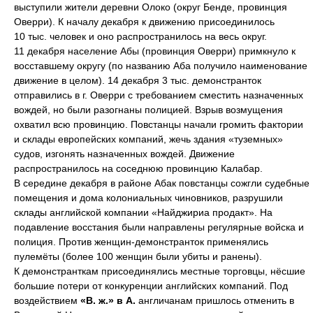
выступили жители деревни Олоко (округ Бенде, провинция
Оверри). К началу декабря к движению присоединилось
10 тыс. человек и оно распространилось на весь округ.
11 декабря население Абы (провинция Оверри) примкнуло к
восставшему округу (по названию Аба получило наименование
движение в целом). 14 декабря 3 тыс. демонстранток
отправились в г. Оверри с требованием сместить назначенных
вождей, но были разогнаны полицией. Взрыв возмущения
охватил всю провинцию. Повстанцы начали громить фактории
и склады европейских компаний, жечь здания «туземных»
судов, изгонять назначенных вождей. Движение
распространилось на соседнюю провинцию Калабар.
В середине декабря в районе Абак повстанцы сожгли судебные
помещения и дома колониальных чиновников, разрушили
склады английской компании «Найджириа продакт». На
подавление восстания были направлены регулярные войска и
полиция. Против женщин-демонстранток применялись
пулемёты (более 100 женщин были убиты и ранены).
К демонстранткам присоединялись местные торговцы, нёсшие
большие потери от конкуренции английских компаний. Под
воздействием
«В. ж.» в А.
англичанам пришлось отменить в