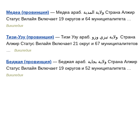
Медеа (провинция)
— Медеа араб. ولاية المدية‎‎ Страна Алжир
Статус Вилайя Включает 19 округов и 64 муниципалитета …
Википедия
Тизи-Узу (провинция)
— Тизи Узу араб. ولاية تيزي وزو ‎‎ Страна
Алжир Статус Вилайя Включает 21 округ и 67 муниципалитетов
…
Википедия
Беджая (провинция)
— Беджая араб. ولاية بجاية‎‎ Страна Алжир
Статус Вилайя Включает 19 округов и 52 муниципалитета …
Википедия