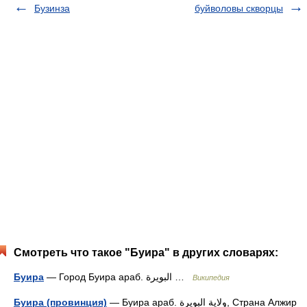
Бузинза
буйволовы скворцы
Смотреть что такое "Буира" в других словарях:
Буира
— Город Буира араб. البويرة‎‎ …
Википедия
Буира (провинция)
— Буира араб. ولاية البويرة,‎‎ Страна Алжир