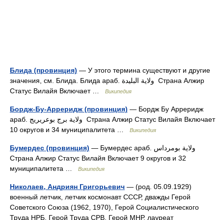
Блида (провинция)
— У этого термина существуют и другие
значения, см. Блида. Блида араб. ولاية البليدة ‎‎ Страна Алжир
Статус Вилайя Включает …
Википедия
Бордж-Бу-Арреридж (провинция)
— Бордж Бу Арреридж
араб. ولاية برج بوعريريج ‎‎ Страна Алжир Статус Вилайя Включает
10 округов и 34 муниципалитета …
Википедия
Бумердес (провинция)
— Бумердес араб. ولاية بومرداس ‎‎
Страна Алжир Статус Вилайя Включает 9 округов и 32
муниципалитета …
Википедия
Николаев, Андриян Григорьевич
— (род. 05.09.1929)
военный летчик, летчик космонавт СССР, дважды Герой
Советского Союза (1962, 1970), Герой Социалистического
Труда НРБ, Герой Труда СРВ, Герой МНР, лауреат