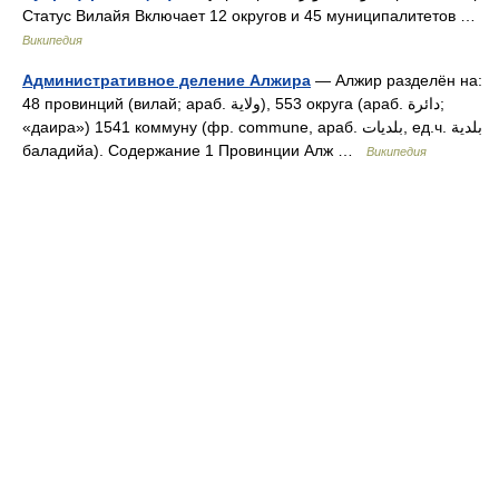
Статус Вилайя Включает 12 округов и 45 муниципалитетов …
Википедия
Административное деление Алжира
— Алжир разделён на:
48 провинций (вилай; араб. ولاية‎‎), 553 округа (араб. دائرة‎‎;
«даира») 1541 коммуну (фр. commune, араб. بلديات‎‎, ед.ч. بلدية
баладийа). Содержание 1 Провинции Алж …
Википедия