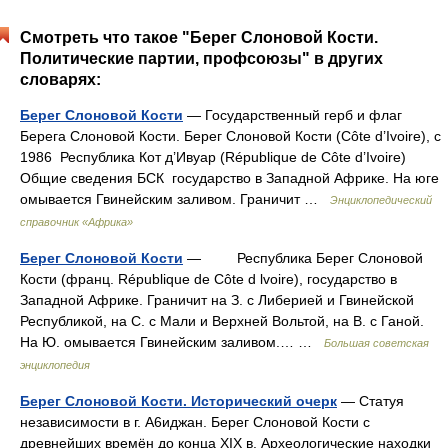
Смотреть что такое "Берег Слоновой Кости.
Политические партии, профсоюзы" в других
словарях:
Берег Слоновой Кости
— Государственный герб и флаг
Берега Слоновой Кости. Берег Слоновой Кости (Côte d’Ivoire), с
1986 Республика Кот д’Ивуар (République de Côte d’Ivoire)
Общие сведения БСК государство в Западной Африке. На юге
омывается Гвинейским заливом. Граничит …
Энциклопедический
справочник «Африка»
Берег Слоновой Кости
— Республика Берег Слоновой
Кости (франц. République de Côte d lvoire), государство в
Западной Африке. Граничит на З. с Либерией и Гвинейской
Республикой, на С. с Мали и Верхней Вольтой, на В. с Ганой.
На Ю. омывается Гвинейским заливом.… …
Большая советская
энциклопедия
Берег Слоновой Кости. Исторический очерк
— Статуя
независимости в г. А6иджан. Берег Слоновой Кости с
древнейших времён до конца XIX в. Археологические находки