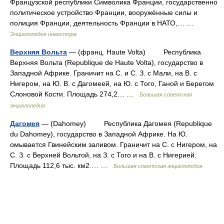
Французской республики Символика Франции, государственно
политическое устройство Франции, вооружённые силы и
полиция Франции, деятельность Франции в НАТО,… …
Энциклопедия инвестора
Верхняя Вольта
— (франц. Haute Volta) Республика
Верхняя Вольта (Republique de Haute Volta), государство в
Западной Африке. Граничит на С. и С. З. с Мали, на В. с
Нигером, на Ю. В. с Дагомеей, на Ю. с Того, Ганой и Берегом
Слоновой Кости. Площадь 274,2… …
Большая советская
энциклопедия
Дагомея
— (Dahomey) Республика Дагомея (Republique
du Dahomey), государство в Западной Африке. На Ю.
омывается Гвинейским заливом. Граничит на С. с Нигером, на
С. З. с Верхней Вольтой, на З. с Того и на В. с Нигерией.
Площадь 112,6 тыс. км2.… …
Большая советская энциклопедия