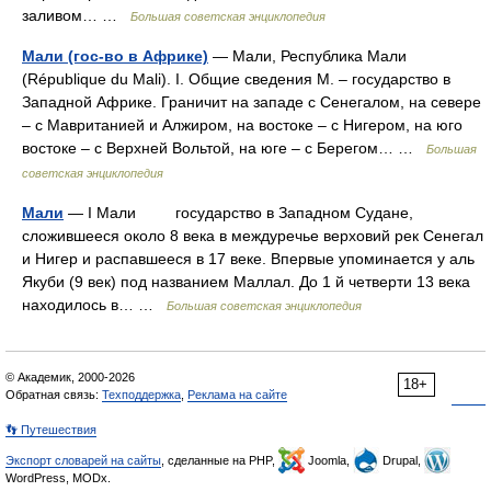
заливом… …
Большая советская энциклопедия
Мали (гос-во в Африке)
— Мали, Республика Мали
(République du Mali). I. Общие сведения М. ‒ государство в
Западной Африке. Граничит на западе с Сенегалом, на севере
‒ с Мавританией и Алжиром, на востоке ‒ с Нигером, на юго
востоке ‒ с Верхней Вольтой, на юге ‒ с Берегом… …
Большая
советская энциклопедия
Мали
— I Мали государство в Западном Судане,
сложившееся около 8 века в междуречье верховий рек Сенегал
и Нигер и распавшееся в 17 веке. Впервые упоминается у аль
Якуби (9 век) под названием Маллал. До 1 й четверти 13 века
находилось в… …
Большая советская энциклопедия
© Академик, 2000-2026
18+
Обратная связь:
Техподдержка
,
Реклама на сайте
👣 Путешествия
Экспорт словарей на сайты
, сделанные на PHP,
Joomla,
Drupal,
WordPress, MODx.