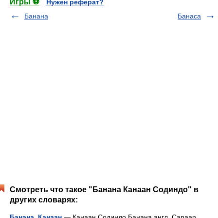
Игры ⚽
Нужен реферат?
Банана
Банаса
Смотреть что такое "Банана Канаан Содиндо" в
других словарях:
Банана, Канаан
— Канаан Содиндо Банана англ. Canaan