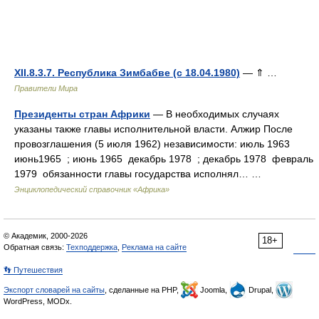
XII.8.3.7. Республика Зимбабве (с 18.04.1980)
— ⇑ …
Правители Мира
Президенты стран Африки
— В необходимых случаях
указаны также главы исполнительной власти. Алжир После
провозглашения (5 июля 1962) независимости: июль 1963
июнь1965 ; июнь 1965 декабрь 1978 ; декабрь 1978 февраль
1979 обязанности главы государства исполнял… …
Энциклопедический справочник «Африка»
© Академик, 2000-2026
18+
Обратная связь:
Техподдержка
,
Реклама на сайте
👣 Путешествия
Экспорт словарей на сайты
, сделанные на PHP,
Joomla,
Drupal,
WordPress, MODx.