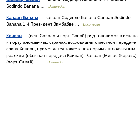
Sodindo Banana …
Википедия
Канаан Банана
— Канаан Содиндо Банана Canaan Sodindo
Banana 1 й Президент Зимбабве …
Википедия
Канаан
— (исп. Canaan и порт. Canaã) ряд топонимов в испано
и португалоязычных странах, восходящий к местной передаче
слова Ханаан; применяется также к некоторым англоязычным
реалиям (обычная передача Кейнан): Канаан (Минас Жерайс)
(порт. Canaã)… …
Википедия