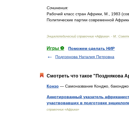
Сочинения:
Рабочий
класс
стран
Африки
,
М
.,
1983
(
со
Политические
партии
современной
Африк
Энциклопедический
справочник
«
Африка
». -
М
.
:
Совет
Игры ⚽
Поможем сделать НИР
Подгорнова Наталия Петровна
Смотреть что такое "Позднякова А
Конзо
— Самоназвание Конджо, бакондж
Аннотированный указатель африканист
участвовавших в подготовке энциклоп
справочник «Африка»