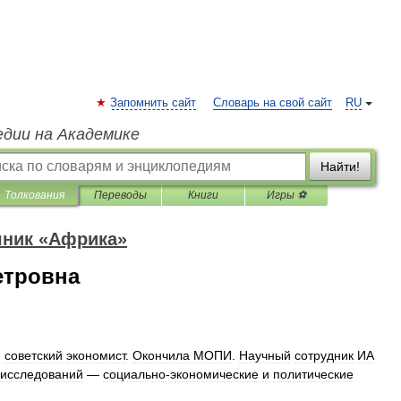
Запомнить сайт
Словарь на свой сайт
RU
едии на Академике
Найти!
Толкования
Переводы
Книги
Игры ⚽
чник «Африка»
етровна
,
советский
экономист
.
Окончила
МОПИ
.
Научный
сотрудник
ИА
исследований
—
социально
-
экономические
и
политические