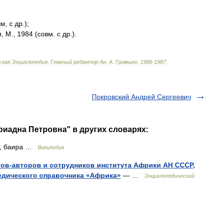
вм
,
с
др
.);
и
,
М
.,
1984
(
совм
.
с
др
.).
ская
Энциклопедия
.
Главный
редактор
Ан
.
А
.
Громыко
.
1986
-
1987
.
Покровский Андрей Сергеевич
риадна Петровна" в других словарях:
о, баира …
Википедия
ов-авторов и сотрудников института Африки АН СССР,
едического справочника «Африка»
— …
Энциклопедический