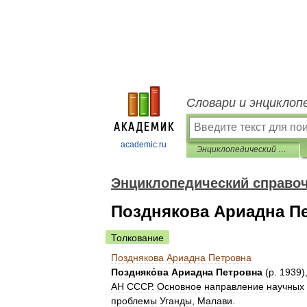
Словари и энциклоп
academic.ru
Энциклопедический справочник «Африка»
Энциклопедический справо
Позднякова Ариадна П
Толкование
Позднякова
Ариадна
Петровна
Поздняко́ва
Ариадна
Петровна
(
р
.
1939
)
АН
СССР
.
Основное
направление
научных
проблемы
Уганды
,
Малави
.