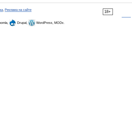
ка
,
Реклама на сайте
18+
omla,
Drupal,
WordPress, MODx.