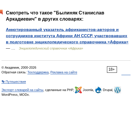
Смотреть что такое "Былиняк Станислав
Аркадиевич" в других словарях:
Аннотированный указатель африканистов-авторов и
сотрудников института Африки АН СССР, участвовавших
в подготовке энциклопедического справочника «Африка»
— …
Энциклопедический справочник «Африка»
© Академик, 2000-2026
18+
Обратная связь:
Техподдержка
,
Реклама на сайте
👣 Путешествия
Экспорт словарей на сайты
, сделанные на PHP,
Joomla,
Drupal,
WordPress, MODx.