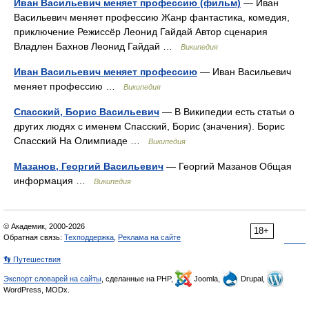
Иван Васильевич меняет профессию (фильм)
— Иван
Васильевич меняет профессию Жанр фантастика, комедия,
приключение Режиссёр Леонид Гайдай Автор сценария
Владлен Бахнов Леонид Гайдай …
Википедия
Иван Васильевич меняет профессию
— Иван Васильевич
меняет профессию …
Википедия
Спасский, Борис Васильевич
— В Википедии есть статьи о
других людях с именем Спасский, Борис (значения). Борис
Спасский На Олимпиаде …
Википедия
Мазанов, Георгий Васильевич
— Георгий Мазанов Общая
информация …
Википедия
© Академик, 2000-2026
18+
Обратная связь:
Техподдержка
,
Реклама на сайте
👣 Путешествия
Экспорт словарей на сайты
, сделанные на PHP,
Joomla,
Drupal,
WordPress, MODx.