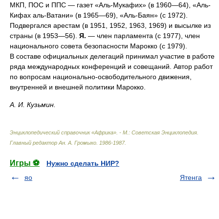
МКП, ПОС и ППС — газет «Аль-Мукафих» (в 1960—64), «Аль-
Кифах аль-Ватани» (в 1965—69), «Аль-Баян» (с 1972).
Подвергался арестам (в 1951, 1952, 1963, 1969) и высылке из
страны (в 1953—56).
Я.
— член парламента (с 1977), член
национального совета безопасности Марокко (с 1979).
В составе официальных делегаций принимал участие в работе
ряда международных конференций и совещаний. Автор работ
по вопросам национально-освободительного движения,
внутренней и внешней политики Марокко.
А. И. Кузьмин.
Энциклопедический справочник «Африка». - М.: Советская Энциклопедия
.
Главный редактор Ан. А. Громыко
.
1986-1987
.
Игры ⚽
Нужно сделать НИР?
яо
Ятенга