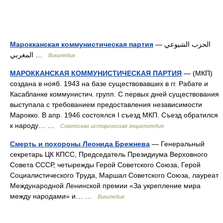
Марокканская коммунистическая партия
— الحزب الشيوعي
المغربي …
Википедия
МАРОККАНСКАЯ КОММУНИСТИЧЕСКАЯ ПАРТИЯ
— (МКП)
создана в нояб. 1943 на базе существовавших в гг. Рабате и
Касабланке коммунистич. групп. С первых дней существования
выступала с требованием предоставления независимости
Марокко. В апр. 1946 состоялся I съезд МКП. Съезд обратился
к народу… …
Советская историческая энциклопедия
Смерть и похороны Леонида Брежнева
— Генеральный
секретарь ЦК КПСС, Председатель Президиума Верховного
Совета СССР, четырежды Герой Советского Союза, Герой
Социалистического Труда, Маршал Советского Союза, лауреат
Международной Ленинской премии «За укрепление мира
между народами» и… …
Википедия