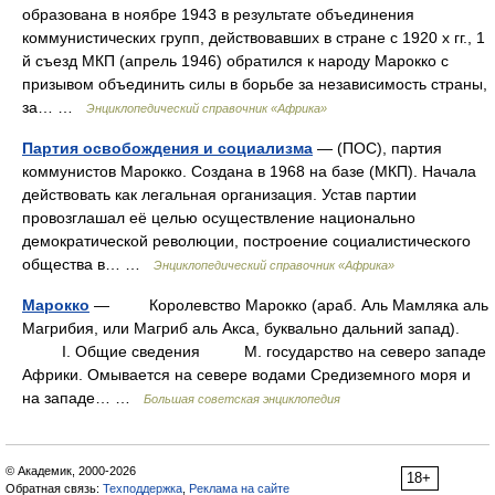
образована в ноябре 1943 в результате объединения
коммунистических групп, действовавших в стране с 1920 х гг., 1
й съезд МКП (апрель 1946) обратился к народу Марокко с
призывом объединить силы в борьбе за независимость страны,
за… …
Энциклопедический справочник «Африка»
Партия освобождения и социализма
— (ПОС), партия
коммунистов Марокко. Создана в 1968 на базе (МКП). Начала
действовать как легальная организация. Устав партии
провозглашал её целью осуществление национально
демократической революции, построение социалистического
общества в… …
Энциклопедический справочник «Африка»
Марокко
— Королевство Марокко (араб. Аль Мамляка аль
Магрибия, или Магриб аль Акса, буквально дальний запад).
I. Общие сведения М. государство на северо западе
Африки. Омывается на севере водами Средиземного моря и
на западе… …
Большая советская энциклопедия
© Академик, 2000-2026
18+
Обратная связь:
Техподдержка
,
Реклама на сайте