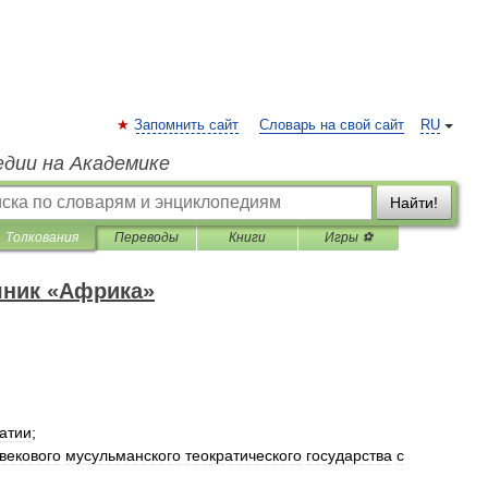
Запомнить сайт
Словарь на свой сайт
RU
едии на Академике
Найти!
Толкования
Переводы
Книги
Игры ⚽
чник «Африка»
атии
;
векового
мусульманского
теократического
государства
с