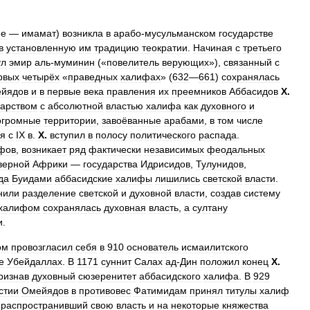
ие
—
имамат
)
возникла
в
арабо
-
мусульманском
государстве
в
установленную
им
традицию
теократии
.
Начиная
с
третьего
ул
эмир
аль
-
муминин
(«
повелитель
верующих
»),
связанный
с
рвых
четырёх
«
праведных
халифах
» (
632
—
661
)
сохранялась
йядов
и
в
первые
века
правления
их
преемников
Аббасидов
Х
.
дарством
с
абсолютной
властью
халифа
как
духовного
и
огромные
территории
,
завоёванные
арабами
,
в
том
числе
я
с
IX
в
.
Х
.
вступил
в
полосу
политического
распада
.
фов
,
возникает
ряд
фактически
независимых
феодальных
верной
Африки
—
государства
Идрисидов
,
Тулунидов
,
да
Буидами
аббасидские
халифы
лишились
светской
власти
.
нили
разделение
светской
и
духовной
власти
,
создав
систему
халифом
сохранялась
духовная
власть
,
а
султану
и
.
ом
провозгласил
себя
в
910
основатель
исмаилитского
е
Убейдаллах
.
В
1171
суннит
Салах
ад
-
Дин
положил
конец
Х
.
ризнав
духовный
сюзеренитет
аббасидского
халифа
.
В
929
стии
Омейядов
в
противовес
Фатимидам
принял
титулы
халиф
,
распространивший
свою
власть
и
на
некоторые
княжества