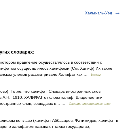
Хальк-эль-Уэд
угих словарях:
котором правление осуществлялось в соответствии с
лифатом осуществлялось халифами (См. Халиф) Их также
анских улемов рассматривало Халифат как …
Ислам.
слово). То же, что калифат. Словарь иностранных слов,
в А.Н., 1910. ХАЛИФАТ от слова калиф. Владение или
иностранных слов, вошедших в… …
Словарь иностранных слов
алифом во главе (халифат Аббасидов, Фатимидов, халифат в
 Европе халифатом называют также государство,