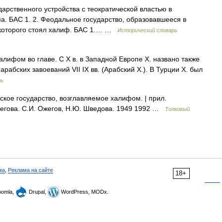
ударственного устройства с теократической властью в
а. БАС 1. 2. Феодальное государство, образовавшееся в
е которого стоял халиф. БАС 1.… …
Исторический словарь
лифом во главе. С Х в. в Западной Европе X. названо также
арабских завоеваний VII IX вв. (Арабский X.). В Турции X. был
рь
кое государство, возглавляемое халифом. | прил.
жегова. С.И. Ожегов, Н.Ю. Шведова. 1949 1992 …
Толковый
ка
,
Реклама на сайте
18+
omla,
Drupal,
WordPress, MODx.