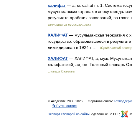
халифат
— а, м. califat m. 1. Система гос
мусульманских странах в эпоху феодализм
результате арабских завоеваний, во глав
галлицизмов русского языка
ХАЛИФАТ
— мусульманская теократия с ха
государство, образовавшееся в результате 
ликвидирован в 1924 г …
Юридический слова
ХАЛИФАТ
— ХАЛИФАТ, а, муж. Мусульманс
халифатский, ая, ое. Толковый словарь О
словарь Ожегова
© Академик, 2000-2026
Обратная связь:
Техподдерж
👣 Путешествия
Экспорт словарей на сайты
, сделанные на PHP,
Jo