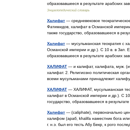
образовавшееся в результате арабских за
Энциклопедический словарь
Халифат
— средневековое теократическое
Фатимидов, халифат в Османской империи 
также государство, образовавшееся в ре
Халифат
— мусульманская теократия с ха
Османской империи и др.). С 10 в. в Зап.
образовавшееся в результате арабских за
ХАЛИФАТ
— и калифат, халифата, муж. (ис
халифат. 2. Религиозно политическая орга
всеми мусульманами принадлежит халиф
ХАЛИФАТ
— ХАЛИФАТ, мусульманская теок
халифат в Османской империи и др.). С 1
государство, образовавшееся в результат
Халифат
— (caliphate), первоначально це
халифом (араб, khalifa наместник бога ил
г. н.э. был его тесть Абу Бекр, к рого п