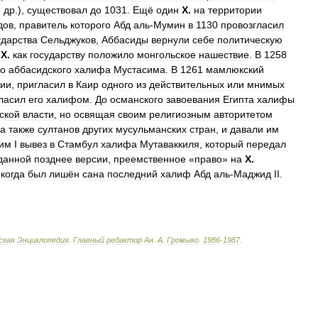
и
др
.),
существовал
до
1031
.
Ещё
один
Х
.
на
территории
дов
,
правитель
которого
Абд
аль
-
Мумин
в
1130
провозгласил
ударства
Сельджуков
,
Аббасиды
вернули
себе
политическую
Х
.
как
государству
положило
монгольское
нашествие
.
В
1258
го
аббасидского
халифа
Мустасима
.
В
1261
мамлюкский
ии
,
пригласил
в
Каир
одного
из
действительных
или
мнимых
ласил
его
халифом
.
До
османского
завоевания
Египта
халифы
ской
власти
,
но
освящая
своим
религиозным
авторитетом
да
также
султанов
других
мусульманских
стран
,
и
давали
им
им
I
вывез
в
Стамбул
халифа
Мутаваккиля
,
который
передал
данной
позднее
версии
,
преемственное
«
право
»
на
Х
.
,
когда
был
лишён
сана
последний
халиф
Абд
аль
-
Маджид
II
.
ская
Энциклопедия
.
Главный
редактор
Ан
.
А
.
Громыко
.
1986
-
1987
.