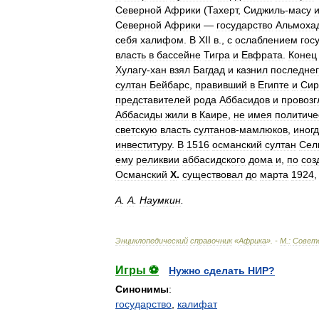
Северной
Африки
(
Тахерт
,
Сиджиль
-
масу
Северной
Африки
—
государство
Альмоха
себя
халифом
.
В
XII
в
.,
с
ослаблением
гос
власть
в
бассейне
Тигра
и
Евфрата
.
Конец
Хулагу
-
хан
взял
Багдад
и
казнил
последне
султан
Бейбарс
,
правивший
в
Египте
и
Сир
представителей
рода
Аббасидов
и
провозг
Аббасиды
жили
в
Каире
,
не
имея
политиче
светскую
власть
султанов
-
мамлюков
,
иног
инвеституру
.
В
1516
османский
султан
Сел
ему
реликвии
аббасидского
дома
и
,
по
соз
Османский
Х
.
существовал
до
марта
1924
А
.
А
.
Наумкин
.
Энциклопедический
справочник
«
Африка
». -
М
.
:
Совет
Игры ⚽
Нужно сделать НИР?
Синонимы
:
государство
,
калифат