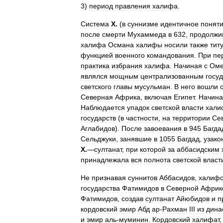
3
)
период
правления
халифа
.
Система
Х
.
(
в
суннизме
идентичное
понят
после
смерти
Мухаммеда
в
632
,
продолжи
халифа
Османа
халифы
носили
также
тит
функцией
военного
командования
.
При
пе
практика
избрания
халифа
.
Начиная
с
Оме
являлся
мощным
централизованным
госу
светского
главы
мусульман
.
В
него
вошли
Северная
Африка
,
включая
Египет
.
Начина
Наблюдается
упадок
светской
власти
хали
государств
(
в
частности
,
на
территории
Се
Аглабидов
).
После
завоевания
в
945
Багда
Сельджуки
,
занявшие
в
1055
Багдад
,
узако
Х
.
—
султанат
,
при
которой
за
аббасидским
принадлежала
вся
полнота
светской
власт
Не
признавая
суннитов
Аббасидов
,
халиф
государства
Фатимидов
в
Северной
Африк
Фатимидов
,
создав
султанат
Айюбидов
и
п
кордовский
эмир
Абд
ар
-
Рахман
III
из
дина
и
эмир
аль
-
муминин
.
Кордовский
халифат