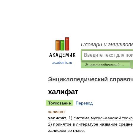
Словари и энциклоп
academic.ru
Энциклопедический справочник «Африка»
Энциклопедический справо
халифат
Толкование
Перевод
халифат
халифа́т
,
1
)
система
мусульманской
теокр
2
)
принятое
в
литературе
название
средне
халифом
во
главе
;