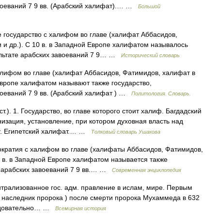
воеваний 7 9 вв. (Арабский халифат).… …
Большой
 государство с халифом во главе (халифат Аббасидов,
и др.). С 10 в. в Западной Европе халифатом называлось
зультате арабских завоеваний 7 9… …
Исторический словарь
лифом во главе (халифат Аббасидов, Фатимидов, халифат в
 Европе халифатом называют также государство,
воеваний 7 9 вв. (Арабский халифат ) …
Политология. Словарь.
т.). 1. Государство, во главе которого стоит халиф. Багдадский
низация, установление, при котором духовная власть над
у. Египетский халифат.… …
Толковый словарь Ушакова
ратия с халифом во главе (халифаты Аббасидов, Фатимидов,
0 в. в Западной Европе халифатом называется также
е арабских завоеваний 7 9 вв.… …
Современная энциклопедия
нтрализованное гос. адм. правление в ислам, мире. Первым
и наследник пророка ) после смерти пророка Мухаммеда в 632
оследовательно… …
Всемирная история