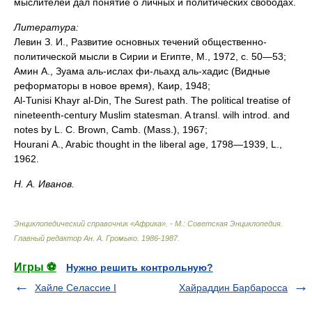
мыслителей дал понятие о личных и политических свободах.
Литература:
Левин З. И., Развитие основных течений общественно-
политической мысли в Сирии и Египте, М., 1972, с. 50—53;
Амин А., Зуама аль-ислах фи-льахд аль-хадис (Видные
реформаторы в новое время), Каир, 1948;
Al-Tunisi Khayr al-Din, The Surest path. The political treatise of
nineteenth-century Muslim statesman. A transl. wilh introd. and
notes by L. C. Brown, Camb. (Mass.), 1967;
Hourani A., Arabic thought in the liberal age, 1798—1939, L.,
1962.
Н. А. Иванов.
Энциклопедический справочник «Африка». - М.: Советская Энциклопедия
.
Главный редактор Ан. А. Громыко
.
1986-1987
.
Игры ⚽
Нужно решить контрольную?
Хайле Селассие I
Хайраддин Барбаросса