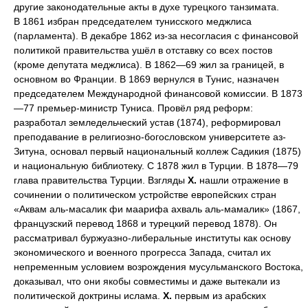
другие законодательные акты в духе турецкого танзимата.
В 1861 избран председателем тунисского меджлиса
(парламента). В декабре 1862 из-за несогласия с финансовой
политикой правительства ушёл в отставку со всех постов
(кроме депутата меджлиса). В 1862—69 жил за границей, в
основном во Франции. В 1869 вернулся в Тунис, назначен
председателем Международной финансовой комиссии. В 1873
—77 премьер-министр Туниса. Провёл ряд реформ:
разработал земледельческий устав (1874), реформировал
преподавание в религиозно-богословском университете аз-
Зитуна, основал первый национальный коллеж Садикия (1875)
и национальную библиотеку. С 1878 жил в Турции. В 1878—79
глава правительства Турции. Взгляды
Х.
нашли отражение в
сочинении о политическом устройстве европейских стран
«Аквам аль-масалик фи маарифа ахваль аль-мамалик» (1867,
французский перевод 1868 и турецкий перевод 1878). Он
рассматривал буржуазно-либеральные институты как основу
экономического и военного прогресса Запада, считал их
непременным условием возрождения мусульманского Востока,
доказывал, что они якобы совместимы и даже вытекали из
политической доктрины ислама.
Х.
первым из арабских