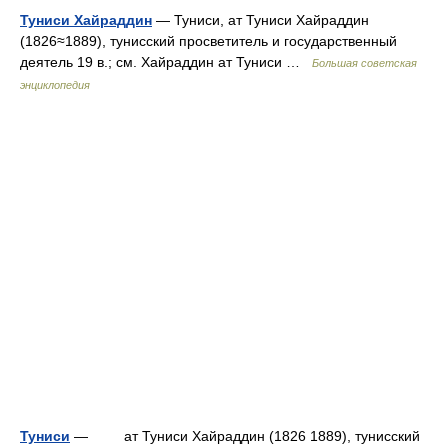
Туниси Хайраддин
— Туниси, ат Туниси Хайраддин
(1826≈1889), тунисский просветитель и государственный
деятель 19 в.; см. Хайраддин ат Туниси …
Большая советская
энциклопедия
Туниси
— ат Туниси Хайраддин (1826 1889), тунисский