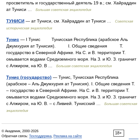
просветитель и государственный деятель 19 в.; см. Хайраддин
ат Туниси …
Большая советская энциклопедия
ТУНИСИ
— ат Туниси, см. Хайраддин ат Туниси …
Советская
историческая энциклопедия
Тунис
— I Тунис Тунисская Республика (арабское Аль
Джумхурия ат Тунисия). I. Общие сведения Т.
государство в Северной Африке. На С. и В. территории Т.
омывается водами Средиземного моря. На З. и Ю. З. граничит
с Алжиром, на Ю. В …
Большая советская энциклопедия
Тунис (государство)
— Тунис, Тунисская Республика
(арабское ‒ Аль Джумхурия ат Тунисия). I. Общие сведения Т.
‒ государство в Северной Африке. На С. и В. территории Т.
омывается водами Средиземного моря. На З. и Ю. З. граничит
с Алжиром, на Ю. В. ‒ с Ливией. Тунисский …
Большая советская
энциклопедия
© Академик, 2000-2026
18+
Обратная связь:
Техподдержка
,
Реклама на сайте