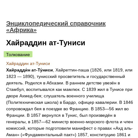
Энциклопедический справочник
«Африка»
Хайраддин ат-Туниси
Толкование
Хайраддин ат-Туниси
Хайрадди́н ат-Ту́ниси
, Хайреттин-паша (1826, или 1819, или
1823 — 1890), тунисский просветитель и государственный
деятель. Родился в Абхазии. В раннем детстве увезён в
Стамбул, воспитывался как мамлюк. С 1839 жил в Тунисе при
дворе Ахмед-бея; слушатель военного училища
(Политехническая школа) в Бардо, офицер кавалерии. В 1846
сопровождал бея в поездке во Францию. В 1853—56 жил во
Франции. В 1857 вернулся в Тунис, был произведён в
генералы, в 1857—62 министр военно-морского флота и член
комиссий, которые подготовили манифест о правах «Ахд аль-
Аман» («Фундаментальный пакт») 1857, конституцию 1861 и