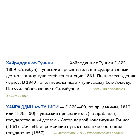
Хайраддин ат-Туниси
— Хайреддин ат Туниси (1826
1889, Стамбул), тунисский просветитель и государственный
деятель; автор тунисской конституции 1861. По происхождению
черкес. В 1840 попал невольником к тунисскому бею Ахмеду.
Получил образование в Стамбуле и… …
Большая советская
энциклопедия
ХАЙРАДДИН ат-ТУНИСИ
— (1826—89, по др. данным, 1810
или 1825—90), тунисский просветитель (на араб. яз.),
государственный деятель. Автор первой конституции Туниса
(1861). Соч. «Наипрямейший путь к познанию состояний
государств» (1867) …
Литературный энциклопедический словарь