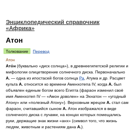
Энциклопедический справочник
«Африка»
Атон
Толкование
Перевод
Атон
Ато́н
(буквально «диск солнца»), в древнеегипетской религии и
мифологии олицетворение солнечного диска. Первоначально
А.
— одна из ипостасей богов солнца
Ра
, Атума и др. Расцвет
культа
А.
относится ко времени Аменхотепа IV, когда
А.
был
объявлен единым богом всего Египта (фараон изменил своё
имя Аменхотеп IV — «Амон доволен» на Эхнатон — «угодный
Атону» или «полезный Атону»). Верховным жрецом
А.
стал сам
фараон, считавшийся сыном
А.
Атон изображался в виде
солнечного диска с лучами, на концах которых помещались
руки, держащие знак жизни «анх» (символ того, что жизнь
людям, животным и растениям дана
А.
).