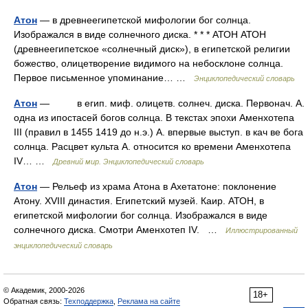
Атон
— в древнеегипетской мифологии бог солнца.
Изображался в виде солнечного диска. * * * АТОН АТОН
(древнеегипетское «солнечный диск»), в египетской религии
божество, олицетворение видимого на небосклоне солнца.
Первое письменное упоминание… …
Энциклопедический словарь
Атон
— в егип. миф. олицетв. солнеч. диска. Первонач. А.
одна из ипостасей богов солнца. В текстах эпохи Аменхотепа
III (правил в 1455 1419 до н.э.) А. впервые выступ. в кач ве бога
солнца. Расцвет культа А. относится ко времени Аменхотепа
IV… …
Древний мир. Энциклопедический словарь
Атон
— Рельеф из храма Атона в Ахетатоне: поклонение
Атону. XVIII династия. Египетский музей. Каир. АТОН, в
египетской мифологии бог солнца. Изображался в виде
солнечного диска. Смотри Аменхотеп IV. …
Иллюстрированный
энциклопедический словарь
© Академик, 2000-2026
18+
Обратная связь:
Техподдержка
,
Реклама на сайте