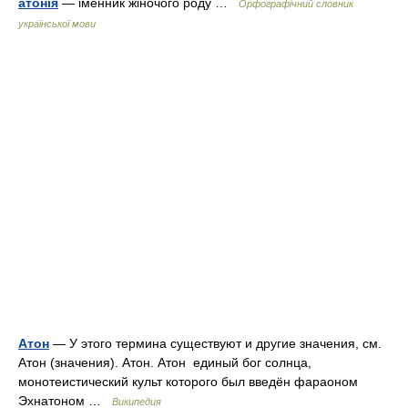
атонія
— іменник жіночого роду …
Орфографічний словник
української мови
Атон
— У этого термина существуют и другие значения, см.
Атон (значения). Атон. Атон единый бог солнца,
монотеистический культ которого был введён фараоном
Эхнатоном …
Википедия