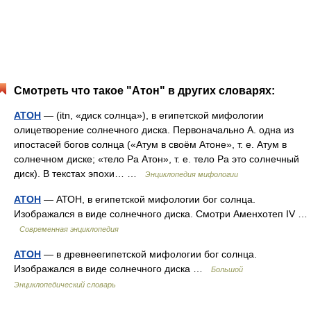
Смотреть что такое "Атон" в других словарях:
АТОН
— (itn, «диск солнца»), в египетской мифологии
олицетворение солнечного диска. Первоначально А. одна из
ипостасей богов солнца («Атум в своём Атоне», т. e. Атум в
солнечном диске; «тело Ра Атон», т. e. тело Pa это солнечный
диск). В текстах эпохи… …
Энциклопедия мифологии
АТОН
— АТОН, в египетской мифологии бог солнца.
Изображался в виде солнечного диска. Смотри Аменхотеп IV …
Современная энциклопедия
АТОН
— в древнеегипетской мифологии бог солнца.
Изображался в виде солнечного диска …
Большой
Энциклопедический словарь