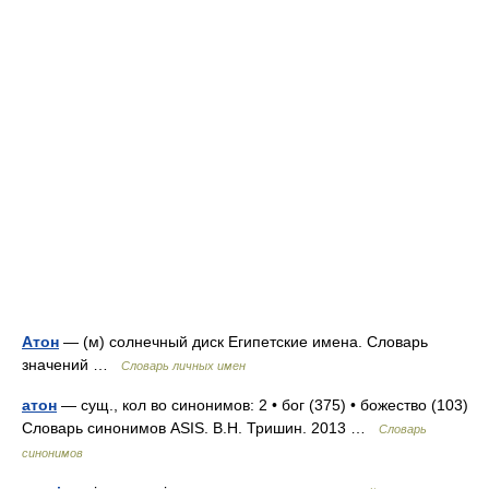
Атон
— (м) солнечный диск Египетские имена. Словарь
значений …
Словарь личных имен
атон
— сущ., кол во синонимов: 2 • бог (375) • божество (103)
Словарь синонимов ASIS. В.Н. Тришин. 2013 …
Словарь
синонимов