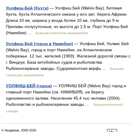
Уолфиш-Бей (бухта)
— Уолфиш Бей (Walvis Bay), Китовая
бухта, бухта Атлантического океана у юго зап. берега Африки.
Длина 10 км, ширина у входа более 10 км, глубина до 9 м.
Приливы полусуточные, их высота до 1,5 м. Порт Уолфиш Бей
(Намибия) …
Большая советская энциклопедия
Уолфиш-Бей (город в Намибии)
— Уолфиш Бей, Уолвис Бей
(Walvis Bay), город и порт Намибии, на Атлантическом
побережье. 12 тыс. жителей (1969). Железной дорогой связан с
г. Виндхук. База китобойных судов и рыболовства.
Рыбоконсервные заводы. Судоремонтная верфь …
Большая
советская энциклопедия
УОЛФИШ-БЕЙ (город)
— УОЛФИШ БЕЙ (Walvis Bay) город и
главный порт Намибии (см. НАМИБИЯ), на берегу
одноименного залива. Население 45,4 тыс человек (2004).
Рыболовство и рыбоконсервные заводы …
Энциклопедический
словарь
© Академик, 2000-2026