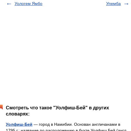
Уологем Ямбо
Упемба
Смотреть что такое "Уолфиш-Бей" в других
словарях:
Уолфиш-Бей
— город в Намибии. Основан англичанами в
1795 г.; название по расположению в бухте Уолфиш Бей (англ.