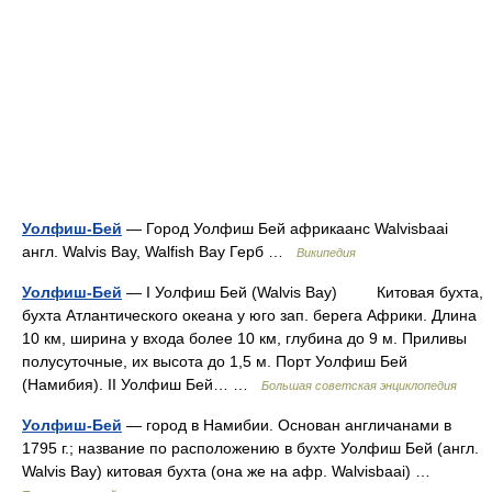
Уолфиш-Бей
— Город Уолфиш Бей африкаанс Walvisbaai
англ. Walvis Bay, Walfish Bay Герб …
Википедия
Уолфиш-Бей
— I Уолфиш Бей (Walvis Bay) Китовая бухта,
бухта Атлантического океана у юго зап. берега Африки. Длина
10 км, ширина у входа более 10 км, глубина до 9 м. Приливы
полусуточные, их высота до 1,5 м. Порт Уолфиш Бей
(Намибия). II Уолфиш Бей… …
Большая советская энциклопедия
Уолфиш-Бей
— город в Намибии. Основан англичанами в
1795 г.; название по расположению в бухте Уолфиш Бей (англ.
Walvis Bay) китовая бухта (она же на афр. Walvisbaai) …