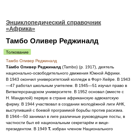
Энциклопедический справочник
«Африка»
Тамбо Оливер Реджиналд
Толкование
Тамбо Оливер Реджиналд
Та́мбо Оливер Реджиналд
(Tambo) (р. 1917), деятель
национально-освободительного движения Южной Африки.
В 1943 окончил университетский колледж в Форт-Хейре. В 1943
—47 работал школьным учителем. В 1945—51 изучал право в
Витватерсрандском университете. В 1952 основал (вместе с
Н. Манделой) первую в стране африканскую адвокатскую
фирму. В 1944 участвовал в создании молодёжной лиги АНК,
выступившей с боевой программой борьбы против расизма.
В 1944—50 занимал в лиге различные руководящие посты, в
частности был её национальным секретарём и вице-
президентом. В 1949
Т.
избран членом Национального