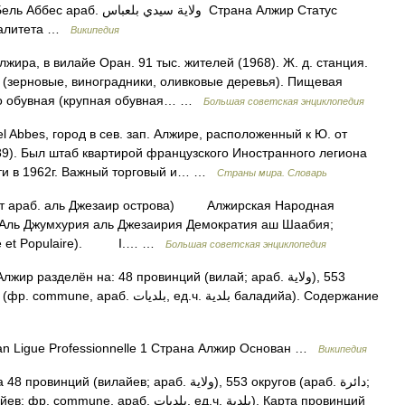
 ولاية سيدي بلعباس ‎‎ Страна Алжир Статус
ипалитета …
Википедия
ра, в вилайе Оран. 91 тыс. жителей (1968). Ж. д. станция.
 (зерновые, виноградники, оливковые деревья). Пищевая
но обувная (крупная обувная… …
Большая советская энциклопедия
bel Abbes, город в сев. зап. Алжире, расположенный к Ю. от
89). Был штаб квартирой французского Иностранного легиона
ти в 1962г. Важный торговый и… …
Страны мира. Словарь
, от араб. аль Джезаир острова) Алжирская Народная
 Аль Джумхурия аль Джезаирия Демократия аш Шаабия;
ique et Populaire). I.… …
Большая советская энциклопедия
жир разделён на: 48 провинций (вилай; араб. ولاية‎‎), 553
an Ligue Professionnelle 1 Страна Алжир Основан …
Википедия
илайев; араб. ولاية‎‎‎), 553 округов (араб. دائرة‎‎;
بلديات‎‎, ед.ч. بلدية). Карта провинций