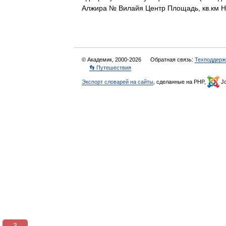
Алжира № Вилайя Центр Площадь, кв.км 
© Академик, 2000-2026
Обратная связь:
Техподдерж
👣 Путешествия
Экспорт словарей на сайты
, сделанные на PHP,
Jo
3