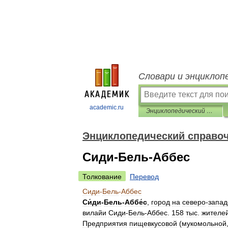
Словари и энциклоп
academic.ru
Энциклопедический справочник «Африка»
Энциклопедический справо
Сиди-Бель-Аббес
Толкование
Перевод
Сиди
-
Бель
-
Аббес
Си́ди
-
Бель
-
Аббе́с
,
город
на
северо
-
запад
вилайи
Сиди
-
Бель
-
Аббес
.
158
тыс
.
жителе
Предприятия
пищевкусовой
(
мукомольной