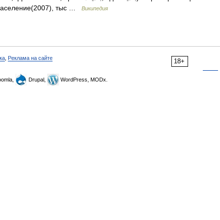
Население(2007), тыс …
Википедия
ка
,
Реклама на сайте
18+
omla,
Drupal,
WordPress, MODx.