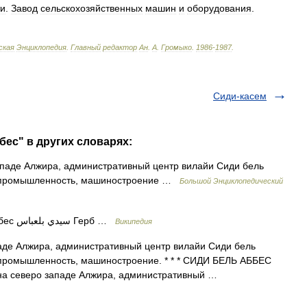
и
.
Завод
сельскохозяйственных
машин
и
оборудования
.
ская
Энциклопедия
.
Главный
редактор
Ан
.
А
.
Громыко
.
1986
-
1987
.
Сиди-касем
бес" в других словарях:
ападе Алжира, административный центр вилайи Сиди бель
ая промышленность, машиностроение …
Большой Энциклопедический
— Город Сиди Бель Аббес سيدي بلعباس Герб …
Википедия
аде Алжира, административный центр вилайи Сиди бель
 промышленность, машиностроение. * * * СИДИ БЕЛЬ АББЕС
д на северо западе Алжира, административный …