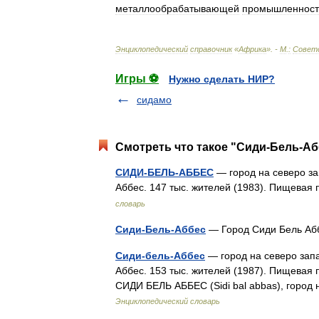
металлообрабатывающей
промышленност
Энциклопедический
справочник
«
Африка
». -
М
.
:
Совет
Игры ⚽
Нужно сделать НИР?
сидамо
Смотреть что такое "Сиди-Бель-Аб
СИДИ-БЕЛЬ-АББЕС
— город на северо з
Аббес. 147 тыс. жителей (1983). Пищев
словарь
Сиди-Бель-Аббес
Сиди-бель-Аббес
— город на северо зап
Аббес. 153 тыс. жителей (1987). Пищевая
СИДИ БЕЛЬ АББЕС (Sidi bal abbas), горо
Энциклопедический словарь