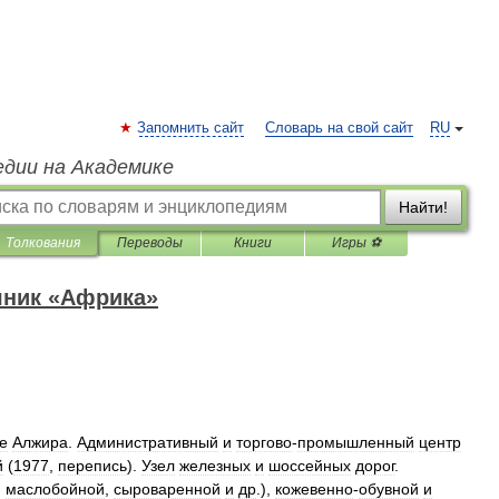
Запомнить сайт
Словарь на свой сайт
RU
едии на Академике
Найти!
Толкования
Переводы
Книги
Игры ⚽
чник «Африка»
е
Алжира
.
Административный
и
торгово
-
промышленный
центр
й
(
1977
,
перепись
).
Узел
железных
и
шоссейных
дорог
.
,
маслобойной
,
сыроваренной
и
др
.),
кожевенно
-
обувной
и