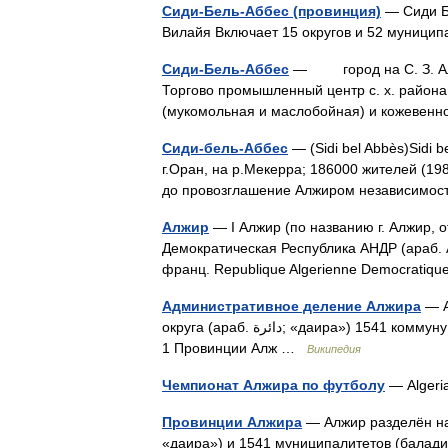
Сиди-Бель-Аббес (провинция)
— Сиди Бель Аббес араб.
Вилайя Включает 15 округов и 52 муниц
Сиди-Бель-Аббес
— город на С. З. Алжи
Торгово промышленный центр с. х. района
(мукомольная и маслобойная) и кожевен
Сиди-бель-Аббес
— (Sidi bel Abbès)Sidi 
г.Оран, на р.Мекерра; 186000 жителей (19
до провозглашение Алжиром независимос
Алжир
— I Алжир (по названию г. Алжир
Демократическая Республика АНДР (араб.
франц. Republique Algerienne Democrat
Административное деление Алжира
— Ал
округа (араб. دائرة‎‎; «даира») 1541 коммуну (фр. commune, араб. بلديات‎‎, ед.ч. بلدية баладийа). Содержание
1 Провинции Алж …
Википедия
Чемпионат Алжира по футболу
— Algeri
Провинции Алжира
— Алжир разделён на 48 провинций (в
«даира») и 1541 муниципалитетов (баладийев; фр. commune, араб. 