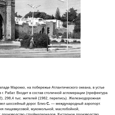
ападе
Марокко
,
на
побережье
Атлантического
океана
,
в
устье
в
г
.
Рабат
.
Входит
в
состав
столичной
агломерации
(
префектура
2
),
298
,
4
тыс
.
жителей
(
1982
,
перепись
).
Железнодорожная
зел
шоссейный
дорог
.
Близ
С
.
—
международный
аэропорт
.
ия
пищевкусовой
,
мукомольной
,
маслобойной
,
;
производство
стройматериалов
.
Кустарное
производство