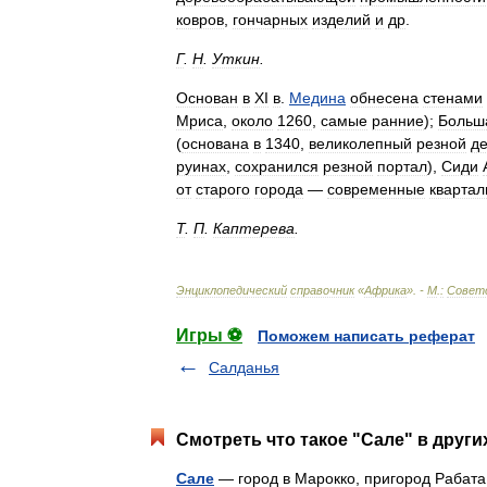
ковров
,
гончарных
изделий
и
др
.
Г
.
Н
.
Уткин
.
Основан
в
XI
в
.
Медина
обнесена
стенами
Мриса
,
около
1260
,
самые
ранние
);
Больш
(
основана
в
1340
,
великолепный
резной
д
руинах
,
сохранился
резной
портал
),
Сиди
от
старого
города
—
современные
кварта
Т
.
П
.
Каптерева
.
Энциклопедический
справочник
«
Африка
». -
М
.
:
Совет
Игры ⚽
Поможем написать реферат
Салданья
Смотреть что такое "Сале" в други
Сале
— город в Марокко, пригород Рабата,