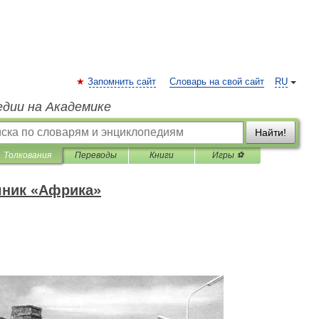
Запомнить сайт
Словарь на свой сайт
RU
едии на Академике
Найти!
Толкования
Переводы
Книги
Игры ⚽
чник «Африка»