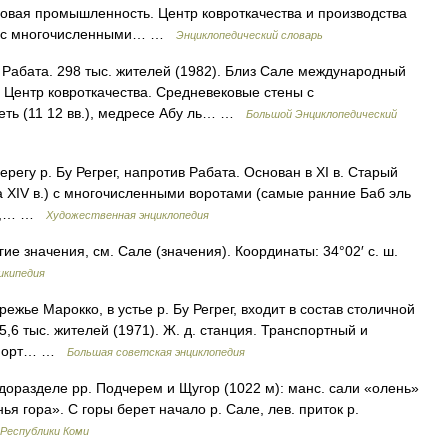
вая промышленность. Центр ковроткачества и производства
ны с многочисленными… …
Энциклопедический словарь
 Рабата. 298 тыс. жителей (1982). Близ Сале международный
Центр ковроткачества. Средневековые стены с
ть (11 12 вв.), медресе Абу ль… …
Большой Энциклопедический
у р. Бу Регрег, напротив Рабата. Основан в XI в. Старый
 XIV в.) с многочисленными воротами (самые ранние Баб эль
 в.,… …
Художественная энциклопедия
ие значения, см. Сале (значения). Координаты: 34°02′ с. ш.
икипедия
 Марокко, в устье р. Бу Регрег, входит в состав столичной
,6 тыс. жителей (1971). Ж. д. станция. Транспортный и
ропорт… …
Большая советская энциклопедия
водоразделе pp. Подчерем и Щугор (1022 м): манс. сали «олень»
ья гора». С горы берет начало р. Сале, лев. приток р.
 Республики Коми