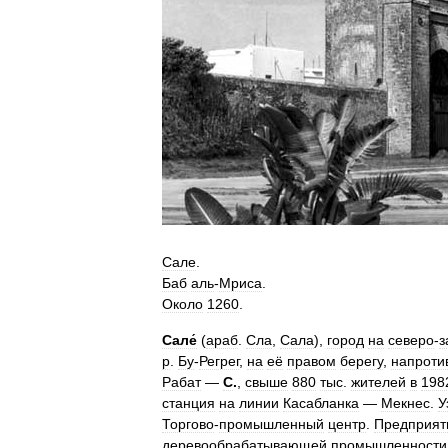
Сале
.
Баб
аль
-
Мриса
.
Около
1260
.
Сале́
(
араб
.
Сла
,
Сала
),
город
на
северо
-
з
р
.
Бу
-
Регрег
,
на
её
правом
берегу
,
напроти
Рабат
—
С
.
,
свыше
880
тыс
.
жителей
в
198
станция
на
линии
Касабланка
—
Мекнес
.
У
Торгово
-
промышленный
центр
.
Предприят
деревообрабатывающей
промышленности