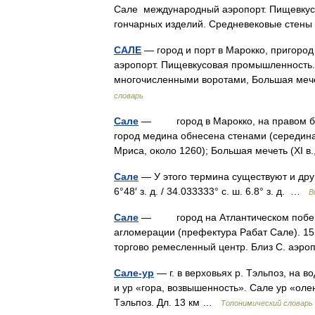
Сале международный аэропорт. Пищевкусо
гончарных изделий. Средневековые сте
САЛЕ
— город и порт в Марокко, пригород
аэропорт. Пищевкусовая промышленность. 
многочисленными воротами, Большая мече
словарь
Сале
— город в Марокко, на правом берег
город медина обнесена стенами (середина
Мриса, около 1260); Большая мечеть (XI
Сале
— У этого термина существуют и друг
6°48′ з. д. / 34.033333° с. ш. 6.8° з. д. …
В
Сале
— город на Атлантическом побережье
агломерации (префектура Рабат Сале). 155
торгово ремесленный центр. Близ С. аэ
Сале-ур
— г. в верховьях р. Тэльпоз, на 
и ур «гора, возвышенность». Сале ур «олен
Тэльпоз. Дл. 13 км …
Топонимический словарь