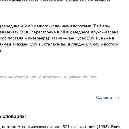
(
середина
XIV
в
.)
с
многочисленными
воротами
(
Баб
аль
-
ая
мечеть
(
XI
в
.,
перестроена
в
XII
в
.);
медресе
Абу
-
ль
-
Хасана
екор
портала
и
интерьера
);
завия
—
ан
-
Нусак
(
XIV
в
.,
ныне
в
Ахмед
Тиджани
(
XIV
в
.,
сталактиты
,
зиллиджи
).
К
югу
и
востоку
лы
.
ская
Энциклопедия
.
Главный
редактор
Ан
.
А
.
Громыко
.
1986
-
1987
.
Салонга
х словарях:
 порт на Атлантическом океане. 521 тыс. жителей (1993). Близ