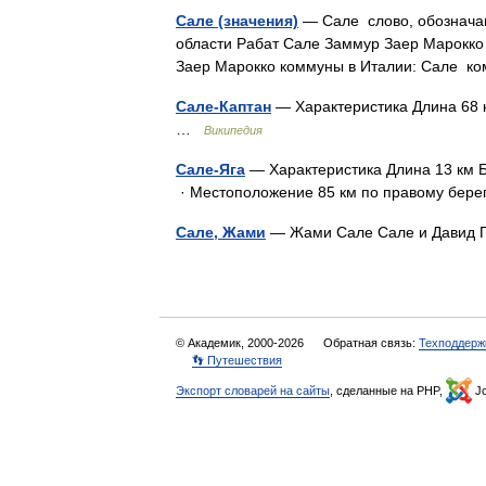
Сале (значения)
— Сале слово, обозначаю
области Рабат Сале Заммур Заер Марокко
Заер Марокко коммуны в Италии: Сале 
Сале-Каптан
— Характеристика Длина 68 к
…
Википедия
Сале-Яга
— Характеристика Длина 13 км 
· Местоположение 85 км по правому бер
Сале, Жами
— Жами Сале Сале и Давид 
© Академик, 2000-2026
Обратная связь:
Техподдерж
👣 Путешествия
Экспорт словарей на сайты
, сделанные на PHP,
Jo