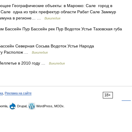
щее Географические объекты: в Марокко: Сале город в
 Сале одна из трёх префектур области Рабат Сале Заммур
коммуна в регионе… …
Википедия
м Бассейн Пур Бассейн рек Пур Водоток Устье Тазовская губа
Бассейн Северная Сосьва Водоток Устье Народа
егу Располож …
Википедия
Пеллетье в 2010 году …
Википедия
ка
,
Реклама на сайте
18+
omla,
Drupal,
WordPress, MODx.