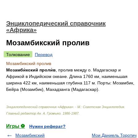
Энциклопедический справочник
«Африка»
Мозамбикский пролив
Толкование
Перевод
Мозамбикский пролив
Мозамби́кский проли́в
, пролив между о. Мадагаскар и
Африкой в Индийском океане. Длина 1760 км, наименьшая
ширина 422 км, наименьшая глубина 117 м. Порты: Мозамбик,
Бейра (Мозамбик), Махадзанга (Мадагаскар).
Энциклопедический справочник «Африка». - М.: Советская Энциклопедия
.
Главный редактор Ан. А. Громыко
.
1986-1987
.
Игры ⚽
Нужен реферат?
Мозамбикский
Мои Даниель Торотич