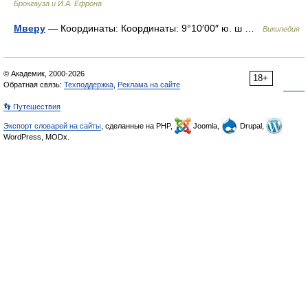
Брокгауза и И.А. Ефрона
Мверу
— Координаты: Координаты: 9°10′00″ ю. ш …
Википедия
© Академик, 2000-2026
18+
Обратная связь:
Техподдержка
,
Реклама на сайте
👣 Путешествия
Экспорт словарей на сайты
, сделанные на PHP,
Joomla,
Drupal,
WordPress, MODx.