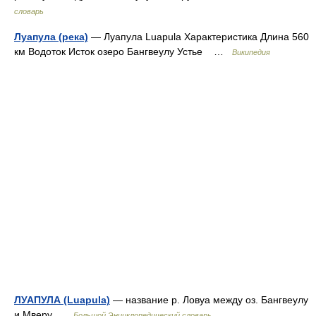
словарь
Луапула (река)
— Луапула Luapula Характеристика Длина 560
км Водоток Исток озеро Бангвеулу Устье …
Википедия
ЛУАПУЛА (Luapula)
— название р. Ловуа между оз. Бангвеулу
и Мверу …
Большой Энциклопедический словарь