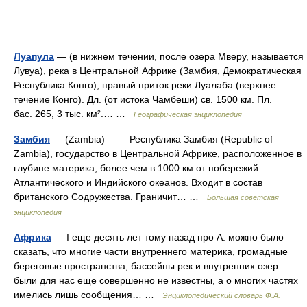
Луапула
— (в нижнем течении, после озера Мверу, называется
Лувуа), река в Центральной Африке (Замбия, Демократическая
Республика Конго), правый приток реки Луалаба (верхнее
течение Конго). Дл. (от истока Чамбеши) св. 1500 км. Пл.
бас. 265, 3 тыс. км².… …
Географическая энциклопедия
Замбия
— (Zambia) Республика Замбия (Republic of
Zambia), государство в Центральной Африке, расположенное в
глубине материка, более чем в 1000 км от побережий
Атлантического и Индийского океанов. Входит в состав
британского Содружества. Граничит… …
Большая советская
энциклопедия
Африка
— I еще десять лет тому назад про А. можно было
сказать, что многие части внутреннего материка, громадные
береговые пространства, бассейны рек и внутренних озер
были для нас еще совершенно не известны, а о многих частях
имелись лишь сообщения… …
Энциклопедический словарь Ф.А.