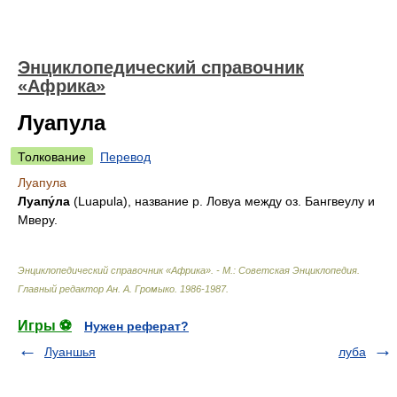
Энциклопедический справочник
«Африка»
Луапула
Толкование
Перевод
Луапула
Луапу́ла
(Luapula), название р. Ловуа между оз. Бангвеулу и
Мверу.
Энциклопедический справочник «Африка». - М.: Советская Энциклопедия
.
Главный редактор Ан. А. Громыко
.
1986-1987
.
Игры ⚽
Нужен реферат?
Луаншья
луба