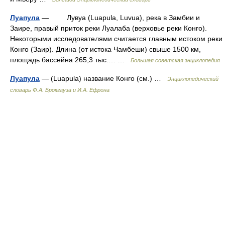
Луапула
— Лувуа (Luapula, Luvua), река в Замбии и
Заире, правый приток реки Луалаба (верховье реки Конго).
Некоторыми исследователями считается главным истоком реки
Конго (Заир). Длина (от истока Чамбеши) свыше 1500 км,
площадь бассейна 265,3 тыс.… …
Большая советская энциклопедия
Луапула
— (Luapula) название Конго (см.) …
Энциклопедический
словарь Ф.А. Брокгауза и И.А. Ефрона