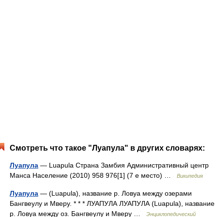
Смотреть что такое "Луапула" в других словарях:
Луапула
— Luapula Страна Замбия Административный центр
Манса Население (2010) 958 976[1] (7 е место) …
Википедия
Луапула
— (Luapula), название р. Ловуа между озерами
Бангвеулу и Мверу. * * * ЛУАПУЛА ЛУАПУЛА (Luapula), название
р. Ловуа между оз. Бангвеулу и Мверу …
Энциклопедический