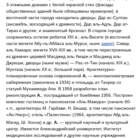
3-этажными домами с белой окраской стен (фасады
общественных зданий были облицованы мрамором); в
восточной части города находились дворцы: Дар ас-Султан
(ансамбль, восходящий к древности), Дар аль-Адль, Дар ат-
Тираз и другие, и знаменитый Арсенал. В старом городе
сохранились остатки рибатов XIII в.; аль-Васити (в восточной
части мечети Абу-ль-Аббаса аль-Мурси; ныне
завия
), Сивар,
аль Хаккари; мечети XVII-XIX вв., в том числе перестроенные
из древних церквей Масджид аль-Умари и Масджид аль-
Джуюши; дворцы (ныне музеи) — Рас-эт-Тин (начало XIX в.),
Мунтаза (начало XX в.; большой парк). Архитектурно-
планировочная основа современной
А.
— многокилометровая
набережная (закончена в 1934) и площадь ат-Тахрир со
статуей Мухаммеда Али. В 1958 разработан план
реконструкции
А.
, пострадавшей от бомбёжки 1956. Построен
комплекс гостиниц и пансионатов «Аль-Мамура» (начало 60-
х гг., архитекторы М. Гарбави, Н. Бешир, в том числе пансионат
«Ан-Наср»)
отель «Палестина» (1964, архитекторы Абд аль-
;
Магид, Ш. Хосна) и др.
А.
— крупный научный и культурный
центр. Имеются Александрийский университет, Институт
медицинских исследований и другие научные учреждения.