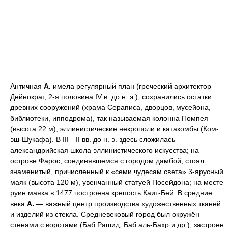
Античная
А.
имела регулярный план (греческий архитектор
Дейнократ, 2-я половина IV в. до н. э.); сохранились остатки
древних сооружений (храма Сераписа, дворцов, мусейона,
библиотеки, ипподрома), так называемая колонна Помпея
(высота 22 м), эллинистические некрополи и катакомбы (Ком-
эш-Шукафа). В III—II вв. до н. э. здесь сложилась
александрийская школа эллинистического искусства; на
острове Фарос, соединявшемся с городом дамбой, стоял
знаменитый, причисленный к «семи чудесам света» 3-ярусный
маяк (высота 120 м), увенчанный статуей Посейдона; на месте
руин маяка в 1477 построена крепость Каит-Бей. В средние
века
А.
— важный центр производства художественных тканей
и изделий из стекла. Средневековый город был окружён
стенами с воротами (Баб Рашид, Баб аль-Бахр и др.), застроен