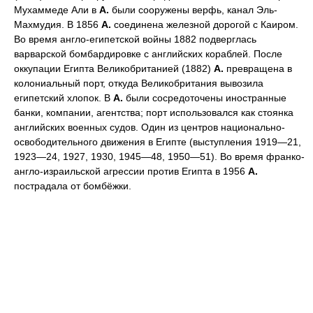
Мухаммеде Али в
А.
были сооружены верфь, канал Эль-
Махмудия. В 1856
А.
соединена железной дорогой с Каиром.
Во время англо-египетской войны 1882 подверглась
варварской бомбардировке с английских кораблей. После
оккупации Египта Великобританией (1882)
А.
превращена в
колониальный порт, откуда Великобритания вывозила
египетский хлопок. В
А.
были сосредоточены иностранные
банки, компании, агентства; порт использовался как стоянка
английских военных судов. Один из центров национально-
освободительного движения в Египте (выступления 1919—21,
1923—24, 1927, 1930, 1945—48, 1950—51). Во время франко-
англо-израильской агрессии против Египта в 1956
А.
пострадала от бомбёжки.