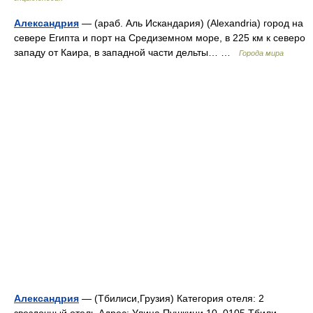
Александрия
— (араб. Аль Искандария) (Alexandria) город на
севере Египта и порт на Средиземном море, в 225 км к северо
западу от Каира, в западной части дельты… …
Города мира
Александрия
— (Тбилиси,Грузия) Категория отеля: 2
звездочный отель Адрес: Улица Пушкини 10, 0105 Тбили …