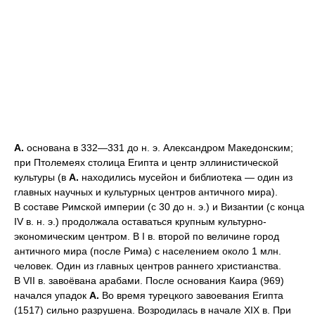
А.
основана в 332—331 до н. э. Александром Македонским;
при Птолемеях столица Египта и центр эллинистической
культуры (в
А.
находились мусейон и библиотека — один из
главных научных и культурных центров античного мира).
В составе Римской империи (с 30 до н. э.) и Византии (с конца
IV в. н. э.) продолжала оставаться крупным культурно-
экономическим центром. В I в. второй по величине город
античного мира (после Рима) с населением около 1 млн.
человек. Один из главных центров раннего христианства.
В VII в. завоёвана арабами. После основания Каира (969)
начался упадок
А.
Во время турецкого завоевания Египта
(1517) сильно разрушена. Возродилась в начале XIX в. При