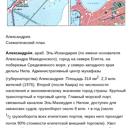
Александрия.
Схематический план.
Александри́я
, араб. Эль-Искандария (по имени основателя
Александра Македонского), город на севере Египта, на
побережье Средиземного моря, у северо-западного края
дельты Нила. Административный центр мухафазы
2
(губернаторства) Александрия. Площадь 314 км
. 2,3 млн.
жителей (1976). Второй (после Каира) по численности
населения и экономическому значению город страны. Крупный
транспортный и торговый центр. Главный морской порт,
связанный каналом Эль-Махмудия с Нилом, доступен для
океанских судов; грузооборот около 8 млн. т в год (около
1
/
грузооборота всех египетских портов, через него проходит
2
почти 90% стоимости египетской внешней торговли). Узел