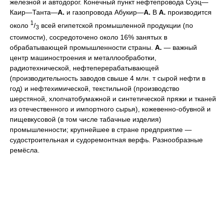
железной и автодорог. Конечный пункт нефтепровода Суэц—
Каир—Танта—
А.
и газопровода Абукир—
А.
В
А.
производится
1
около
/
всей египетской промышленной продукции (по
3
стоимости), сосредоточено около 16% занятых в
обрабатывающей промышленности страны.
А.
— важный
центр машиностроения и металлообработки,
радиотехнической, нефтеперерабатывающей
(производительность заводов свыше 4 млн. т сырой нефти в
год) и нефтехимической, текстильной (производство
шерстяной, хлопчатобумажной и синтетической пряжи и тканей
из отечественного и импортного сырья), кожевенно-обувной и
пищевкусовой (в том числе табачные изделия)
промышленности; крупнейшее в стране предприятие —
судостроительная и судоремонтная верфь. Разнообразные
ремёсла.