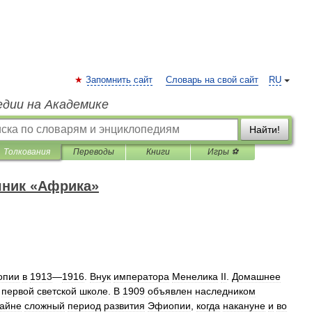
Запомнить сайт
Словарь на свой сайт
RU
едии на Академике
Найти!
Толкования
Переводы
Книги
Игры ⚽
чник «Африка»
опии
в
1913
—
1916
.
Внук
императора
Менелика
II
.
Домашнее
первой
светской
школе
.
В
1909
объявлен
наследником
райне
сложный
период
развития
Эфиопии
,
когда
накануне
и
во