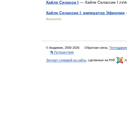
Хайле Селасси I
— Хайле Селассие I ኃይለ፡
Хайле Селассие I, император Эфиопии
—
Википедия
© Академик, 2000-2026
Обратная связь:
Техподдерж
👣 Путешествия
Экспорт словарей на сайты
, сделанные на PHP,
Jo