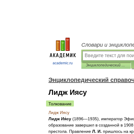
Словари и энциклоп
academic.ru
Энциклопедический справочник «Африка»
Энциклопедический справо
Лидж Иясу
Толкование
Лидж
Иясу
Лидж
Ия́су
(
1896
—
1935
),
император
Эфи
образование
завершил
в
созданной
в
1908
престола
.
Правление
Л
.
И
.
пришлось
на
к