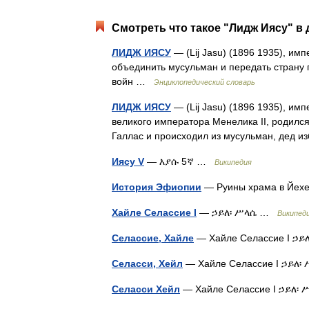
Смотреть что такое "Лидж Иясу" в 
ЛИДЖ ИЯСУ
— (Lij Jasu) (1896 1935), и
объединить мусульман и передать страну 
войн …
Энциклопедический словарь
ЛИДЖ ИЯСУ
— (Lij Jasu) (1896 1935), им
великого императора Менелика II, родилс
Галлас и происходил из мусульман, дед и
Иясу V
— እያሱ 5ኛ …
Википедия
История Эфиопии
— Руины храма в Йехе
Хайле Селассие I
— ኃይለ፡ ሥላሴ …
Википед
Селассие, Хайле
— Хайле Селассие I ኃይለ
Селасси, Хейл
— Хайле Селассие I ኃይለ፡ 
Селасси Хейл
— Хайле Селассие I ኃይለ፡ ሥ