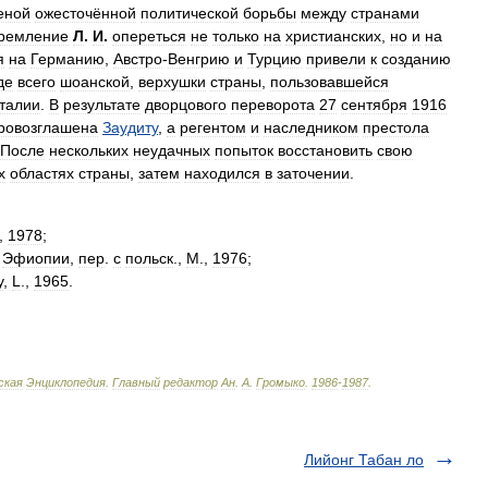
еной
ожесточённой
политической
борьбы
между
странами
ремление
Л
.
И
.
опереться
не
только
на
христианских
,
но
и
на
я
на
Германию
,
Австро
-
Венгрию
и
Турцию
привели
к
созданию
де
всего
шоанской
,
верхушки
страны
,
пользовавшейся
талии
.
В
результате
дворцового
переворота
27
сентября
1916
ровозглашена
Заудиту
,
а
регентом
и
наследником
престола
После
нескольких
неудачных
попыток
восстановить
свою
х
областях
страны
,
затем
находился
в
заточении
.
.,
1978
;
Эфиопии
,
пер
.
с
польск
.,
М
.,
1976
;
y
,
L
.,
1965
.
ская
Энциклопедия
.
Главный
редактор
Ан
.
А
.
Громыко
.
1986
-
1987
.
Лийонг Табан ло