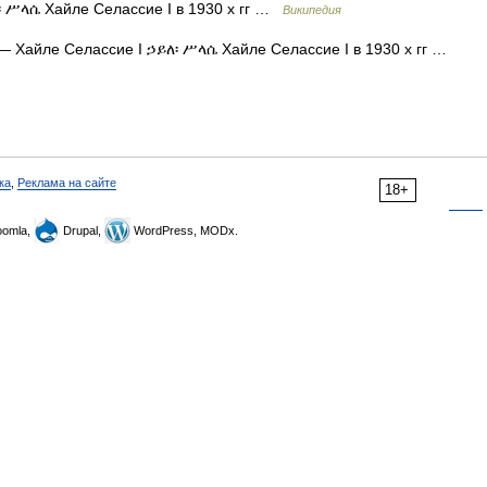
 ሥላሴ Хайле Селассие I в 1930 х гг …
Википедия
 Хайле Селассие I ኃይለ፡ ሥላሴ Хайле Селассие I в 1930 х гг …
ка
,
Реклама на сайте
18+
omla,
Drupal,
WordPress, MODx.