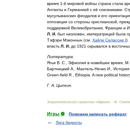
время
1
-
й
мировой
войны
страна
стала
ар
Антанты
и
Германией
с
её
союзниками
.
Ст
мусульманских
феодалов
и
его
ориентаци
оппозиции
со
стороны
христианской
,
преж
поддержкой
Великобритании
,
Франции
и
И
Л
.
И
.
был
низложен
,
императрицей
была
п
Тэфэри
Мэконнын
(
см
.
Хайле
Селассие
I
).
власть
Л
.
И
.
до
1921
скрывался
в
восточны
Литература:
Ягья
В
.
С
.,
Эфиопия
в
новейшее
время
,
М
Бартницкий
А
.,
Мантель
-
Нечко
И
.,
История
Green
-
field
R
.,
Ethiopia
.
A
new
political
histor
Г
.
А
.
Цыпкин
.
Энциклопедический
справочник
«
Африка
». -
М
.
:
Совет
Игры ⚽
Поможем написать реферат
Лига бедноты