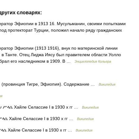
других словарях:
мператор Эфиопии в 1913 16. Мусульманин, своими попытками
под протекторат Турции, положил начало ряду гражданских
ператор Эфиопии (1913 1916), внук по материнской линии
я в Танте. Отец Лиджа Иясу был правителем области Уолло
збрал его наследником в 1909. В …
Энциклопедия Кольера
 (провинция Тигре, Эфиопия). Содержание …
Википедия
ия
፡ ሥላሴ Хайле Селассие I в 1930 х гг …
Википедия
ሥላሴ Хайле Селассие I в 1930 х гг …
Википедия
ላሴ Хайле Селассие I в 1930 х гг …
Википедия