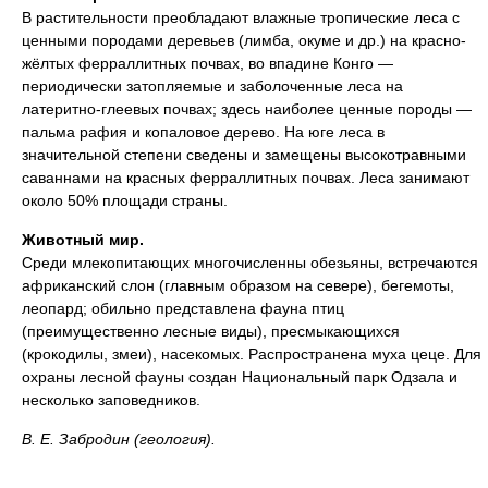
В растительности преобладают влажные тропические леса с
ценными породами деревьев (лимба, окуме и др.) на красно-
жёлтых ферраллитных почвах, во впадине Конго —
периодически затопляемые и заболоченные леса на
латеритно-глеевых почвах; здесь наиболее ценные породы —
пальма рафия и копаловое дерево. На юге леса в
значительной степени сведены и замещены высокотравными
саваннами на красных ферраллитных почвах. Леса занимают
около 50% площади страны.
Животный мир.
Среди млекопитающих многочисленны обезьяны, встречаются
африканский слон (главным образом на севере), бегемоты,
леопард; обильно представлена фауна птиц
(преимущественно лесные виды), пресмыкающихся
(крокодилы, змеи), насекомых. Распространена муха цеце. Для
охраны лесной фауны создан Национальный парк Одзала и
несколько заповедников.
В. Е. Забродин (геология).