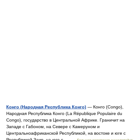
Конго (Народная Республика Конго)
— Конго (Congo),
Народная Республика Конго (La République Populaire du
Congo), государство в Центральной Африке. Граничит на
Западе с Габоном, на Севере с Камеруном и
Центральноафриканской Республикой, на востоке и юге с
Республикой Заир, на юге с… …
Большая советская энциклопедия