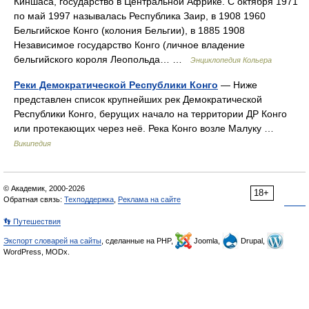
Киншаса, государство в Центральной Африке. С октября 1971
по май 1997 называлась Республика Заир, в 1908 1960
Бельгийское Конго (колония Бельгии), в 1885 1908
Независимое государство Конго (личное владение
бельгийского короля Леопольда… …
Энциклопедия Кольера
Реки Демократической Республики Конго
— Ниже
представлен список крупнейших рек Демократической
Республики Конго, берущих начало на территории ДР Конго
или протекающих через неё. Река Конго возле Малуку …
Википедия
© Академик, 2000-2026
18+
Обратная связь:
Техподдержка
,
Реклама на сайте
👣 Путешествия
Экспорт словарей на сайты
, сделанные на PHP,
Joomla,
Drupal,
WordPress, MODx.