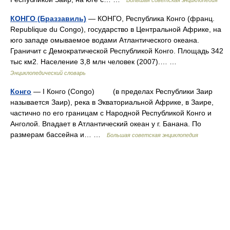
КОНГО (Браззавиль)
— КОНГО, Республика Конго (франц.
Republique du Congo), государство в Центральной Африке, на
юго западе омываемое водами Атлантического океана.
Граничит с Демократической Республикой Конго. Площадь 342
тыс км2. Население 3,8 млн человек (2007).… …
Энциклопедический словарь
Конго
— I Конго (Congo) (в пределах Республики Заир
называется Заир), река в Экваториальной Африке, в Заире,
частично по его границам с Народной Республикой Конго и
Анголой. Впадает в Атлантический океан у г. Банана. По
размерам бассейна и… …
Большая советская энциклопедия