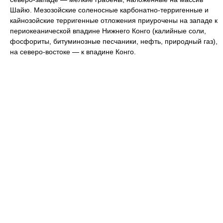
Шайю. Мезозойские соленосные карбонатно-терригенные и
кайнозойские терригенные отложения приурочены на западе к
периокеанической впадине Нижнего Конго (калийные соли,
фосфориты, битуминозные песчаники, нефть, природный газ),
на северо-востоке — к впадине Конго.