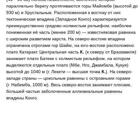
параллельно берегу протягиваются горы Майомбе (высотой до
930 м) и Хрустальные. Расположенная к востоку от них
тектоническая впадина (Западное Конго) характеризуется
преимущественно грядово-холмистым рельефом; наиболее
пониженная её часть (менее 200 м) — известняковая равнина
с широким развитием карста. На северо-востоке впадина
ограничена отрогами гор Шайю, на юго-востоке расположено
плато Катаракт. Центральная часть
К.
(к северу от Браззавиля)
занимает плато Батеке с холмистым рельефом, на котором
выделяются отдельные плато (Мбе, Нго, Джамбала, Кукуя)
высотой до 1040 м (г. Лекети — высшая точка
К.
). На северо-
западе страны — цокольные равнины с островными горами
(г. Набемба, 1000 м). Весь северо-восток занимают плоские,
большей частью заболоченные аллювиальные равнины
впадины Конго.