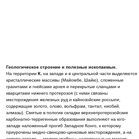
Геологическое строение и полезные ископаемые.
На территории
К.
на западе и в центральной части выделяются
кристаллические массивы (Майомбе, Шайю), сложенные
гранитами и гнейсами архея и перекрытые сланцами и
кварцитами нижнего протерозоя (с ними связаны
месторождения железных руд и кайнозойские россыпи,
содержащие золото, олово, вольфрам, тантал, ниобий,
алмазы). Смятые в пологие складки верхнепротерозойские
карбонатно-терригенные образования выполняют на юго-
западе наложенный прогиб Западное Конго, к которому
приурочены медно-свинцово-цинковые месторождения, а на
северо-западе — мелкие грабены, наложенные на массив