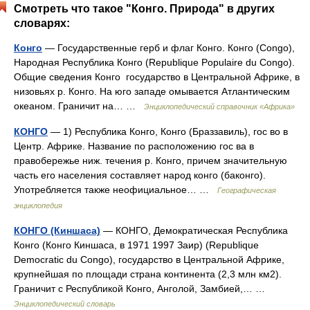
Смотреть что такое "Конго. Природа" в других
словарях:
Конго
— Государственные герб и флаг Конго. Конго (Congo),
Народная Республика Конго (Republique Populaire du Congo).
Общие сведения Конго государство в Центральной Африке, в
низовьях р. Конго. На юго западе омывается Атлантическим
океаном. Граничит на… …
Энциклопедический справочник «Африка»
КОНГО
— 1) Республика Конго, Конго (Браззавиль), гос во в
Центр. Африке. Название по расположению гос ва в
правобережье ниж. течения р. Конго, причем значительную
часть его населения составляет народ конго (баконго).
Употребляется также неофициальное… …
Географическая
энциклопедия
КОНГО (Киншаса)
— КОНГО, Демократическая Республика
Конго (Конго Киншаса, в 1971 1997 Заир) (Republique
Democratic du Congo), государство в Центральной Африке,
крупнейшая по площади страна континента (2,3 млн км2).
Граничит с Республикой Конго, Анголой, Замбией,… …
Энциклопедический словарь