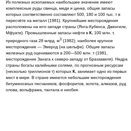
Из полезных ископаемых наибольшее значение имеют
комплексные руды свинца, меди и цинка, общие запасы
которых соответственно составляют 500, 180 и 100 тыс. т в
пересчёте на металл (1981). Крупнейшие месторождения
расположены на юго-западе страны (Янга-Кубенса, Дженгиле,
Мфуати). Промышленные запасы нефти в
К.
100 млн. т,
3
природного газа 28 млрд. м
(1982); наиболее крупное
месторождение — Эмерод (на шельфе). Общие запасы
железных руд оцениваются в 200—500 млн. т (1981,
месторождение Занага к северо-западу от Браззавиля). Недра
страны богаты калийными солями, по прогнозным ресурсам
(несколько триллионов т) которых
К.
занимает одно из первых
мест в мире. В стране имеются небольшие месторождения
битуминозных песчаников, фосфоритов, золота, алмазов, руд
олова, вольфрама, тантала и ниобия.