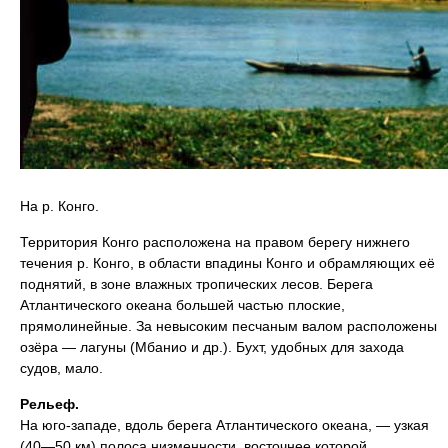
На р. Конго.
Территория Конго расположена на правом берегу нижнего
течения р. Конго, в области впадины Конго и обрамляющих её
поднятий, в зоне влажных тропических лесов. Берега
Атлантического океана большей частью плоские,
прямолинейные. За невысоким песчаным валом расположены
озёра — лагуны (Мбанио и др.). Бухт, удобных для захода
судов, мало.
Рельеф.
На юго-западе, вдоль берега Атлантического океана, — узкая
(40—50 км) полоса низменности, восточнее которой