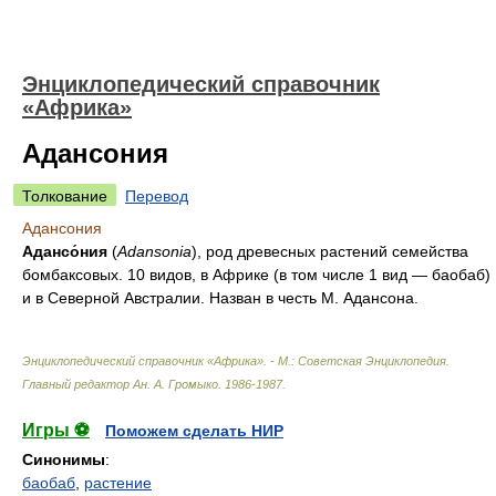
Энциклопедический справочник
«Африка»
Адансония
Толкование
Перевод
Адансония
Адансо́ния
(
Adansonia
), род древесных растений семейства
бомбаксовых. 10 видов, в Африке (в том числе 1 вид — баобаб)
и в Северной Австралии. Назван в честь М. Адансона.
Энциклопедический справочник «Африка». - М.: Советская Энциклопедия
.
Главный редактор Ан. А. Громыко
.
1986-1987
.
Игры ⚽
Поможем сделать НИР
Синонимы
:
баобаб
,
растение