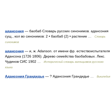
адансония
— баобаб Словарь русских синонимов. адансония
сущ., кол во синонимов: 2 • баобаб (2) • растение …
Словарь
синонимов
адансония
— и, ж. Adanson. от имени фр. естествоиспытателя
Адансона (1726 1806). Дерево семейства баобабовых. Лекс.
Чудинов СИС 1902 …
Исторический словарь галлицизмов русского
языка
Адансония Грандидье
— ? Адансония Грандидье …
Википедия