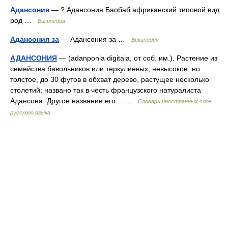
Адансония
— ? Адансония Баобаб африканский типовой вид
род …
Википедия
Адансония за
— Адансония за …
Википедия
АДАНСОНИЯ
— (adanponia digitaia, от соб. им.). Растение из
семейства бавольников или теркулиевых; невысокое, но
толстое, до 30 футов в обхват дерево, растущее несколько
столетий; названо так в честь французского натуралиста
Адансона. Другое название его… …
Словарь иностранных слов
русского языка