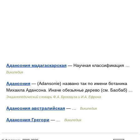
Адансония мадагаскарская
— Научная классификация …
Википедия
Адансония
— (Adansonie) названо так по имени ботаника
Михаила Адансона. Иначе обезьянье дерево (см. Баобаб) …
Энциклопедический словарь Ф.А. Брокгауза и И.А. Ефрона
Адансония австралийская
— …
Википедия
Адансония Грегори
— …
Википедия