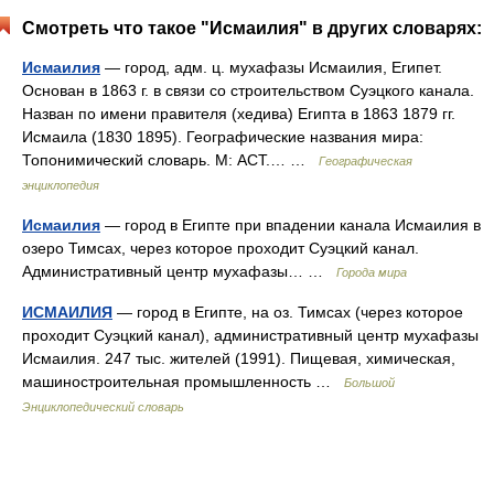
Смотреть что такое "Исмаилия" в других словарях:
Исмаилия
— город, адм. ц. мухафазы Исмаилия, Египет.
Основан в 1863 г. в связи со строительством Суэцкого канала.
Назван по имени правителя (хедива) Египта в 1863 1879 гг.
Исмаила (1830 1895). Географические названия мира:
Топонимический словарь. М: АСТ.… …
Географическая
энциклопедия
Исмаилия
— город в Египте при впадении канала Исмаилия в
озеро Тимсах, через которое проходит Суэцкий канал.
Административный центр мухафазы… …
Города мира
ИСМАИЛИЯ
— город в Египте, на оз. Тимсах (через которое
проходит Суэцкий канал), административный центр мухафазы
Исмаилия. 247 тыс. жителей (1991). Пищевая, химическая,
машиностроительная промышленность …
Большой
Энциклопедический словарь