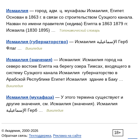
Исмаилия
— город, адм. ц. мухафазы Исмаилия, Египет.
Основан в 1863 г. в связи со строительством Суэцкого канала.
Назван по имени правителя (хедива) Египта в 1863 1879 гг.
Исмаила (1830 1895) …
Топонимический словарь
Исмаилия (губернаторство)
— Исмаилия الإسماعيلية‎ Герб
Флаг …
Википедия
Исмаилия (значения)
— Исмаилия: Исмаилия город на
северо востоке Египта на берегу озера Тимсах, входящего в
систему Суэцкого канала Исмаилия губернаторство в
Арабской Республике Египет Исмаилия здание в Баку …
Википедия
Исмаилия (мухафаза)
— У этого термина существуют и
другие значения, см. Исмаилия (значения). Исмаилия
الإسماعيلية Герб …
Википедия
© Академик, 2000-2026
18+
Обратная связь:
Техподдержка
,
Реклама на сайте