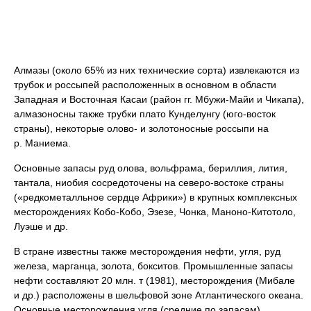
Алмазы (около 65% из них технические сорта) извлекаются из
трубок и россыпей расположенных в основном в области
Западная и Восточная Касаи (район гг. Мбужи-Майи и Чикапа),
алмазоносны также трубки плато Кунделунгу (юго-восток
страны), некоторые олово- и золотоносные россыпи на
р. Маниема.
Основные запасы руд олова, вольфрама, бериллия, лития,
тантала, ниобия сосредоточены на северо-востоке страны
(«редкометалльное сердце Африки») в крупных комплексных
месторождениях Кобо-Кобо, Эзезе, Чонка, Маноно-Китотоло,
Луэше и др.
В стране известны также месторождения нефти, угля, руд
железа, марганца, золота, бокситов. Промышленные запасы
нефти составляют 20 млн. т (1981), месторождения (Мибале
и др.) расположены в шельфовой зоне Атлантического океана.
Основные месторождения угля (средние по запасам)