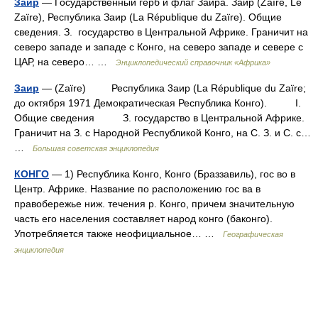
Заир
— Государственный герб и флаг Заира. Заир (Zaïre, Le
Zaïre), Республика Заир (La République du Zaïre). Общие
сведения. З. государство в Центральной Африке. Граничит на
северо западе и западе с Конго, на северо западе и севере с
ЦАР, на северо… …
Энциклопедический справочник «Африка»
Заир
— (Zaїre) Республика 3аир (La République du Zaїre;
до октября 1971 Демократическая Республика Конго). I.
Общие сведения З. государство в Центральной Африке.
Граничит на З. с Народной Республикой Конго, на С. З. и С. с…
…
Большая советская энциклопедия
КОНГО
— 1) Республика Конго, Конго (Браззавиль), гос во в
Центр. Африке. Название по расположению гос ва в
правобережье ниж. течения р. Конго, причем значительную
часть его населения составляет народ конго (баконго).
Употребляется также неофициальное… …
Географическая
энциклопедия