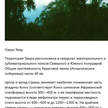
Озеро Киву.
Территория Заира расположена в пределах экваториального и
субэкваториального поясов Северного и Южного полушарий.
Общая протяжённость береговой линии (Атлантическое
побережье) около 40 км.
Центр и запад страны занимает наиболее пониженная часть
впадины Конго (соответствует Конго синеклизе Африканской
платформы) высота 300—400 м, к её периферии местность
поднимается в виде амфитеатра террас и террасовидных
плато высота от 400—600 м до 1200—1300 м. На крайнем
севере страны — цокольные равнины (высота 600—900 м) с