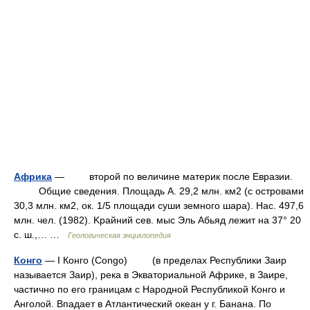
Африка
— второй по величине материк после Eвразии.
Oбщие сведения. Площадь A. 29,2 млн. км2 (c островами
30,3 млн. км2, ок. 1/5 площади суши земного шара). Hac. 497,6
млн. чел. (1982). Kрайний сев. мыс Эль Aбьяд лежит на 37° 20
c. ш.,… …
Геологическая энциклопедия
Конго
— I Конго (Congo) (в пределах Республики Заир
называется Заир), река в Экваториальной Африке, в Заире,
частично по его границам с Народной Республикой Конго и
Анголой. Впадает в Атлантический океан у г. Банана. По