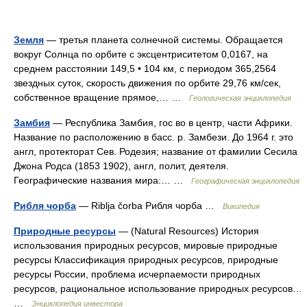
Земля
— третья планета солнечной системы. Обращается
вокруг Солнца по орбите с эксцентриситетом 0,0167, на
среднем расстоянии 149,5 • 104 км, с периодом 365,2564
звездных суток, скорость движения по орбите 29,76 км/сек,
собственное вращение прямое,… …
Геологическая энциклопедия
Замбия
— Республика Замбия, гос во в центр, части Африки.
Название по расположению в басс. р. Замбези. До 1964 г. это
англ, протекторат Сев. Родезия; название от фамилии Сесила
Джона Родса (1853 1902), англ, полит, деятеля.
Географические названия мира:… …
Географическая энциклопедия
Рибля чорба
— Riblja čorba Рибля чорба …
Википедия
Природные ресурсы
— (Natural Resources) История
использования природных ресурсов, мировые природные
ресурсы Классификация природных ресурсов, природные
ресурсы России, проблема исчерпаемости природных
ресурсов, рациональное использование природных ресурсов…
…
Энциклопедия инвестора