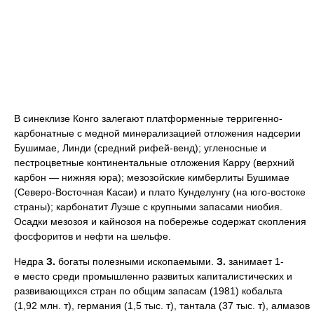
В синеклизе Конго залегают платформенные терригенно-
карбонатные с медной минерализацией отложения надсерии
Бушимае, Линди (средний рифей-венд); угленосные и
пестроцветные континентальные отложения Карру (верхний
карбон — нижняя юра); мезозойские кимберлиты Бушимае
(Северо-Восточная Касаи) и плато Кунделунгу (на юго-востоке
страны); карбонатит Луэше с крупными запасами ниобия.
Осадки мезозоя и кайнозоя на побережье содержат скопления
фосфоритов и нефти на шельфе.
Недра
З.
богаты полезными ископаемыми.
З.
занимает 1-
е место среди промышленно развитых капиталистических и
развивающихся стран по общим запасам (1981) кобальта
(1,92 млн. т), германия (1,5 тыс. т), тантала (37 тыс. т), алмазов