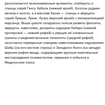
располагаются зеленокаменные вулканиты, итабириты и
сланцы серий Гангу, Кибали (нижний архей), богатые рудами
железа и золота, а в массиве Касаи — сланцы и кварциты
серий Лукаши, Луизи, Лулуа (верхний архей) с минерализацией
марганца. Выше цоколя складчатых поясов развиты филлиты,
кварциты, известняки, долериты надсерии Кибара (нижний
протерозой — нижний рифей) и рвущие её оловоносные
граниты и редкометапльные пегматиты (средний рифей),
несогласно перекрытые сланцево-известняковыми надсериями
Шабы (на юго-востоке страны) и Западного Конго (на западе)
верхняя рифея-венда, содержащими крупные комплексные
месторождения полиметаллов, германия и кобальта в
Меденосном поясе.