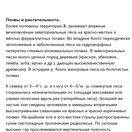
Почвы и растительность.
Более половины территории
З.
занимают влажные
вечнозелёные экваториальные леса на красно-жёлтых и
жёлтых ферраллитных почвах. Во впадине Конго периодически
затопляемые и заболоченные леса на гидроморфных
латеритно-глеевых аллювиальных почвах. В экваториальных
лесах много ценных пород деревьев (красное, эбеновое,
лимба, агба, ироко и др.), дающих высококачественную
древесину. В эстуарии р. Конго мангровые леса на болотистых
почвах.
К северу от 3—4°с. ш. и к югу от 4—5°ю. ш. сомкнутые леса
сохранились незначительными по площади массивами или
узкими полосами вдоль рек (галерейные леса), большей же
частью они сведены человеком и замещены вторичными
высокотравными саваннами на красных и красно-коричневых
почвах. На крайнем юге и юго-востоке страны распространены
сухие листопадные тропические редколесья. По склонам
высоких гор прослеживается вертикальная поясность