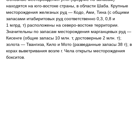
находятся на юго-востоке страны, в области Шаба. Крупные
месторождения железных руд — Кодо, Ами, Тина (с общими
запасами итабиритовых руд соответственно 0,3, 0,8 и
1 млрд. т) расположены на северо-востоке территории.
Значительны по запасам месторождения марганцевых руд —
Кисенге (общие запасы 10 млн. т, достоверные 2 млн. т);
золота — Твангиза, Кило и Мото (разведанные запасы 38 т); в
корах выветривания возле г. Чела открыты месторождения
бокситов.