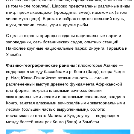
(в том числе гориллы). Широко представлены различные виды
птиц, пресмыкающихся (крокодилы, змеи), насекомых (в том
числе муха цеце). В реках и озёрах водятся нильский окунь,
щуки, тилапии, сомы, угри и другие рыбы.
С целью охраны природы созданы национальные парки и
заповедники, сеть ботанических садов, опытных станций.
Наиболее крупные национальные парки: Вирунга, Гарамба и
Упемба.
Физико-географические районы:
плоскогорье Азанде —
водораздел между бассейнами р. Конго (Заир), озера Чад и
р. Нил; Южно-Гвинейская возвышенность — сильно
расчленённый выступ древнего фундамента Африканской
платформы, покрыта влажными вечнозелёными
экваториальными лесами и парковыми саваннами; впадина
Конго, занятая влажными вечнозелёными экваториальными
лесами (большей частью вырубленными), болота;
песчаниковые плато Маника и Кунделунгу — водораздел
между бассейнами рек Конго (Заир) и Замбези.