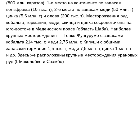
(800 млн. каратов); 1-е место на континенте по запасам
вольфрама (10 тыс. т), 2-е место по запасам меди (50 млн. т),
цинка (5,6 млн. т) и олова (200 тыс. т). Месторождения руд
кобальта, германия, меди, свинца и цинка сосредоточены на
юго-востоке в Меденосном поясе (область Шаба). Наиболее
крупные месторождения — Тенке-Фунгуруме с запасами
кобальта 214 тыс. т, меди 2,75 млн. т, Кипуши с общими
запасами германия 1,5 тыс. т, меди 7,5 млн. т, цинка 1 млн. т
и др. Здесь же расположены крупные месторождения урановых
руд (Шинколобве и Свамбо).