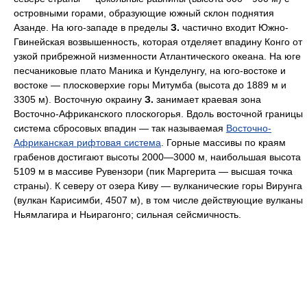
островными горами, образующие южный склон поднятия
Азанде. На юго-западе в пределы
З.
частично входит Южно-
Гвинейская возвышенность, которая отделяет впадину Конго от
узкой прибрежной низменности Атлантического океана. На юге
песчаниковые плато Маника и Кунделунгу, на юго-востоке и
востоке — плосковерхие горы Митумба (высота до 1889 м и
3305 м). Восточную окраину
З.
занимает краевая зона
Восточно-Африканского плоскогорья. Вдоль восточной границы
система сбросовых впадин — так называемая
Восточно-
Африканская рифтовая система
. Горные массивы по краям
грабенов достигают высоты 2000—3000 м, наибольшая высота
5109 м в массиве Рувензори (пик Маргерита — высшая точка
страны). К северу от озера Киву — вулканические горы Вирунга
(вулкан Карисимби, 4507 м), в том числе действующие вулканы
Ньямлагира и Ньирагонго; сильная сейсмичность.