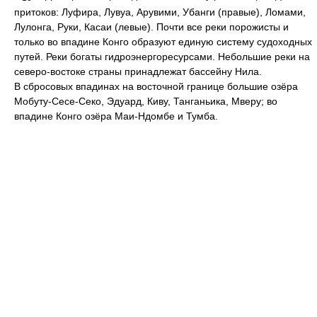
притоков: Луфира, Лувуа, Арувими, Убанги (правые), Ломами,
Лулонга, Руки, Касаи (левые). Почти все реки порожисты и
только во впадине Конго образуют единую систему судоходных
путей. Реки богаты гидроэнергоресурсами. Небольшие реки на
северо-востоке страны принадлежат бассейну Нила.
В сбросовых впадинах на восточной границе большие озёра
Мобуту-Сесе-Секо, Эдуард, Киву, Танганьика, Мверу; во
впадине Конго озёра Маи-Ндомбе и Тумба.