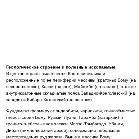
Геологическое строение и полезные ископаемые.
В центре страны выделяются Конго синеклиза и
расположенные по её периферии массивы (кратоны) Бому (на
северо-востоке), Касаи (на юге), Майомбе (на западе), а также
внутрикратонные складчатые пояса Западно-Конголезский (на
западе) и Кибара-Катангский (на востоке).
Фундамент формируют эндербиты, чарнокиты, глинозёмистые
гнейсы серий Бому, Рузизи, Луани, Гарамба (катархей) и
гранито-гнейсовые комплексы Мпозо-Томбагадо, Убанги,
Дибая (нижне-верхний архей), содержащие небольшие
месторождения руд железа. Выше в массиве Бому