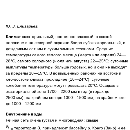
Ю. З. Елизарьев.
Климат
экваториальный, постоянно влажный, в южной
половине и на северной окраине Заира субэкваториальный, с
дождливым летним и сухим зимним сезонами. Средние
температуры самого тёплого месяца (марта или апреля) 24—
28°С, самого холодного (июля или августа) 22—25°С; суточные
амплитуды температуры больше годовых, но и они не выходят
за пределы 10—15°С. В возвышенных районах на востоке и
юго-востоке климат прохладнее (16—24°С), суточные
колебания температуры могут превышать 20°С. Осадков в
экваториальной зоне 1700—2200 мм в год (в горах до
2500 мм), на крайнем севере 1300—1500 мм, на крайнем юге
до 1000—1200 мм.
Внутренние воды.
Речная сеть очень густая и многоводная; свыше
9
/
территории
З.
принадлежит бассейну р. Конго (Заир) и её
10