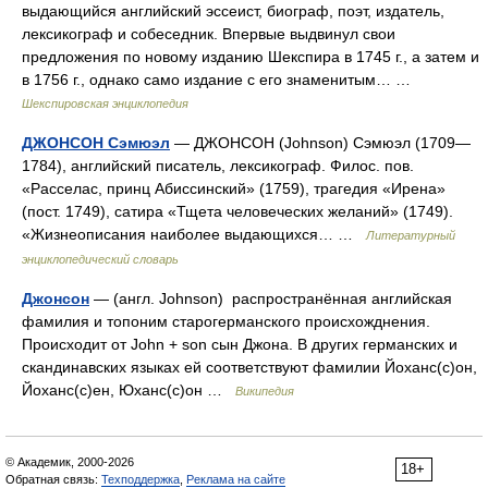
выдающийся английский эссеист, биограф, поэт, издатель,
лексикограф и собеседник. Впервые выдвинул свои
предложения по новому изданию Шекспира в 1745 г., а затем и
в 1756 г., однако само издание с его знаменитым… …
Шекспировская энциклопедия
ДЖОНСОН Сэмюэл
— ДЖОНСОН (Johnson) Сэмюэл (1709—
1784), английский писатель, лексикограф. Филос. пов.
«Расселас, принц Абиссинский» (1759), трагедия «Ирена»
(пост. 1749), сатира «Тщета человеческих желаний» (1749).
«Жизнеописания наиболее выдающихся… …
Литературный
энциклопедический словарь
Джонсон
— (англ. Johnson) распространённая английская
фамилия и топоним старогерманского происхожднения.
Происходит от John + son сын Джона. В других германских и
скандинавских языках ей соответствуют фамилии Йоханс(с)он,
Йоханс(с)ен, Юханс(с)он …
Википедия
© Академик, 2000-2026
18+
Обратная связь:
Техподдержка
,
Реклама на сайте