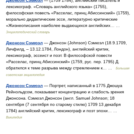
Джонсон Сэмюэл
— (1709 1784), английский писатель и
лексикограф. «Словарь английского языка» (1755),
философская повесть «Расселас, принц Абиссинский» (1759),
морально дидактические эссе, литературно критические
«Жизнеописания наиболее выдающихся английских… …
Энциклопедический словарь
Джонсон Сэмюэл
— Джонсон (Johnson) Сэмюэл (18.9.1709,
Личфилд, ‒ 13.12.1784, Лондон), английский критик,
лексикограф, эссеист и поэт. В философской повести
«Расселас, принц Абиссинский» (1759, рус. пер. 1795) Д.
обратился к теме разрыва между стремлением к… …
Большая
советская энциклопедия
Джонсон Сэмюэл
— Портрет, написанный в 1775 Джошуа
Рейнольдсом, показывает концентрацию и слабость зрения
Джонсона. Сэмюэл Джонсон (англ. Samuel Johnson; 18
сентября (7 сентября по старому стилю) 1709 13 декабря
1784) английский критик, лексикограф и поэт эпохи… …
Википедия