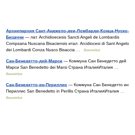
Архиепархия Сант-Анджело-деи-Ломбарди-Конца-Нуско-
Бизаччи
— лат. Archidioecesis Sancti Angeli de Lombardis
Compsana Nuscana Bisaciensis итал. Arcidiocesi di Sant Angelo
dei Lombardi Conza Nusco Bisaccia …
Википедия
Сан-Бенедетто-дей-Марси
— Коммуна Сан Бенедетто дей
Марси San Benedetto dei Marsi Страна ИталияИталия …
Википедия
Сан-Бенедетто-ин-Периллис
— Коммуна Сан Бенедетто ин
Периллис San Benedetto in Perillis Страна ИталияИталия …
Википедия