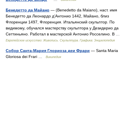
Бенедетто да Майано
— (Benedetto da Maiano), наст. имя
Бенедетто да Леонардо д’Антонио 1442, Майано, близ
Флоренции 1497, Флоренция. Итальянский скульптор. По
видимому, обучался мастерству скульптора у Дезидерио да
Сеттиньяно. Работал в мастерской Антонио Росселино. В …
Европейское искусство: Живопись. Скульптура. Графика: Энциклопедия
Собор Санта-Мария Глориоза деи Фрари
— Santa Maria
Gloriosa dei Frari …
Википедия