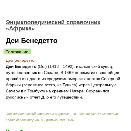
Энциклопедический справочник
«Африка»
Деи Бенедетто
Толкование
Деи Бенедетто
Де́и Бенедетто
(Dei) (1418—1492), итальянский купец,
путешественник по Сахаре, В 1469 первым из европейцев
прошёл от одного из средиземноморских портов Северной
Африки (вероятнее всего, из Туниса) через Центральную
Сахару в г. Томбукту на среднем Нигере. Сохранился
рукописный отчёт
Д.
о его путешествии.
Энциклопедический справочник «Африка». - М.: Советская Энциклопедия
.
Главный редактор Ан. А. Громыко
.
1986-1987
.