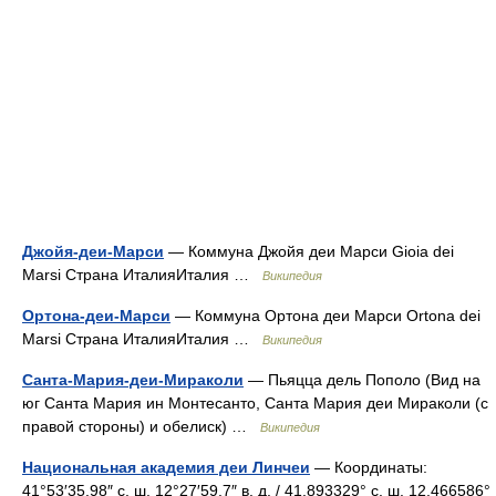
Джойя-деи-Марси
— Коммуна Джойя деи Марси Gioia dei
Marsi Страна ИталияИталия …
Википедия
Ортона-деи-Марси
— Коммуна Ортона деи Марси Ortona dei
Marsi Страна ИталияИталия …
Википедия
Санта-Мария-деи-Мираколи
— Пьяцца дель Пополо (Вид на
юг Санта Мария ин Монтесанто, Санта Мария деи Мираколи (с
правой стороны) и обелиск) …
Википедия
Национальная академия деи Линчеи
— Координаты:
41°53′35.98″ с. ш. 12°27′59.7″ в. д. / 41.893329° с. ш. 12.466586°