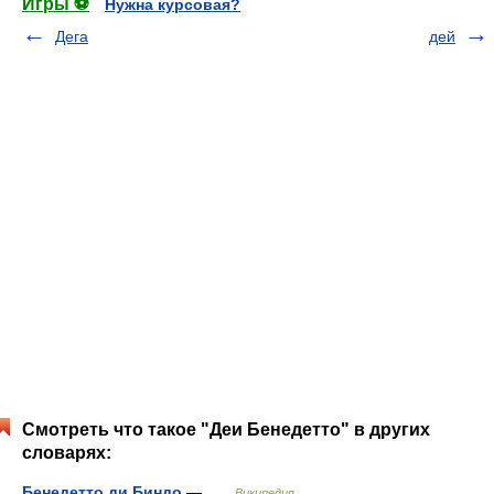
Игры ⚽
Нужна курсовая?
Дега
дей
Смотреть что такое "Деи Бенедетто" в других
словарях:
Бенедетто ди Биндо
— …
Википедия